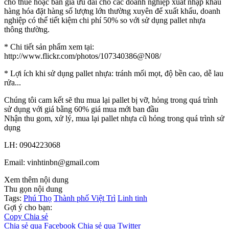
cho thuê hoặc bán giá ưu đãi cho các doanh nghiệp xuất nhập khẩu
hàng hóa đặt hàng số lượng lớn thường xuyên để xuất khẩu, doanh
nghiệp có thể tiết kiệm chi phí 50% so với sử dụng pallet nhựa
thông thường.
* Chi tiết sản phẩm xem tại:
http://www.flickr.com/photos/107340386@N08/
* Lợi ích khi sử dụng pallet nhựa: tránh mối mọt, độ bền cao, dễ lau
rửa...
Chúng tôi cam kết sẽ thu mua lại pallet bị vỡ, hỏng trong quá trình
sử dụng với giá bằng 60% giá mua mới ban đầu
Nhận thu gom, xử lý, mua lại pallet nhựa cũ hỏng trong quá trình sử
dụng
LH: 0904223068
Email: vinhtinbn@gmail.com
Xem thêm nội dung
Thu gọn nội dung
Tags:
Phú Thọ
Thành phố Việt Trì
Linh tinh
Gợi ý cho bạn:
Copy
Chia sẻ
Chia sẻ qua Facebook
Chia sẻ qua Twitter