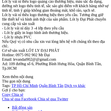
Lót ly vải nỉ thêu logo quảng cáo thương hiệu, màu sắc đa dạng,
đường nét logo thêu tinh tế, sắc sảo ghi điểm với khách hàng nhờ sự
tinh tế, tinh ý giúp không gian thoáng mát, khô ráo, sạch sẽ.
Lót ly vải nỉ thêu logo thương hiệu theo yêu cầu. Tương ứng giữ
file thiết kế và hình ảnh thật của sản phẩm. Lót ly Đại Phát chuyên
cung cấp và sản xuất
- Lót ly vải nỉ dày 3 -4 lớp theo yêu cầu
- Lót ly giấy in logo hình ảnh thương hiệu.
- Lót ly nhựa PVC
Nếu Quý vị có nhu cầu xin vui lòng liên hệ với chúng tôi theo địa
chỉ:.
Cơ sở sản xuất LÓT LY ĐẠI PHÁT
Hotline: 0975 092 902 Mr Đại
Email: levandai902@@gmail.com
Ad: 109 đường số 6, Phường Bình Hưng Hòa, Quận Bình Tân,
Tp.HCM
Xem thêm nội dung
Thu gọn nội dung
Tags:
TP Hồ Chí Minh
Quận Bình Tân
Dịch vụ khác
Gợi ý cho bạn:
Copy
Chia sẻ
Chia sẻ qua Facebook
Chia sẻ qua Twitter
Bất động sản