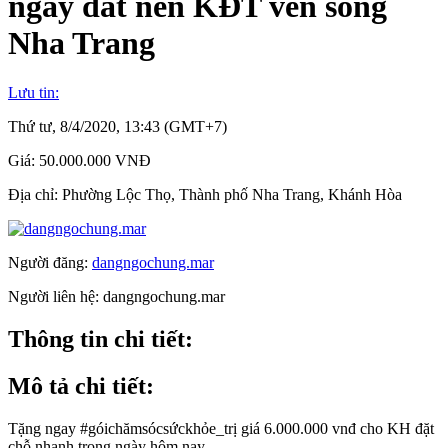
ngay đất nền KĐT ven sông
Nha Trang
Lưu tin:
Thứ tư, 8/4/2020, 13:43 (GMT+7)
Giá:
50.000.000 VNĐ
Địa chỉ:
Phường Lộc Thọ, Thành phố Nha Trang, Khánh Hòa
Người đăng:
dangngochung.mar
Người liên hệ:
dangngochung.mar
Thông tin chi tiết:
Mô tả chi tiết:
Tặng ngay #góichămsócsứckhỏe_trị giá 6.000.000 vnđ cho KH đặt
chỗ nhanh trong ngày hôm nay.