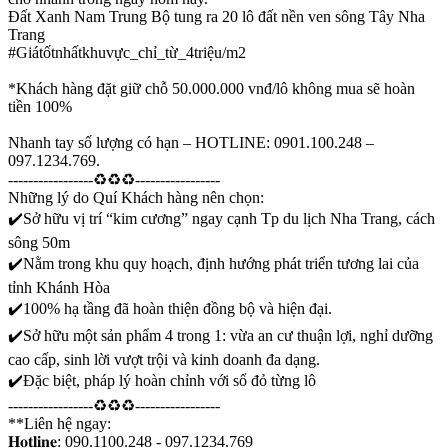
Đất Xanh Nam Trung Bộ tung ra 20 lô đất nền ven sông Tây Nha
Trang
#Giátốtnhấtkhuvực_chỉ_từ_4triệu/m2
*Khách hàng đặt giữ chỗ 50.000.000 vnđ/lô không mua sẽ hoàn
tiền 100%
Nhanh tay số lượng có hạn – HOTLINE: 0901.100.248 –
097.1234.769.
-----------------♻♻♻-----------------
Những lý do Quí Khách hàng nên chọn:
✔️Sở hữu vị trí “kim cương” ngay cạnh Tp du lịch Nha Trang, cách
sông 50m
✔️Nằm trong khu quy hoạch, định hướng phát triển tương lai của
tỉnh Khánh Hòa
✔️100% hạ tầng đã hoàn thiện đồng bộ và hiện đại.
✔️Sở hữu một sản phẩm 4 trong 1: vừa an cư thuận lợi, nghỉ dưỡng
cao cấp, sinh lời vượt trội và kinh doanh đa dạng.
✔️Đặc biệt, pháp lý hoàn chỉnh với sổ đỏ từng lô
-----------------♻♻♻-----------------
**Liên hệ ngay:
𝐇𝐨𝐭𝐥𝐢𝐧𝐞: 090.1100.248 - 097.1234.769