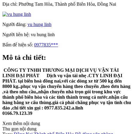
Địa chỉ:
Phường Tam Hòa, Thành phố Biên Hòa, Đồng Nai
Người đăng:
vu hung linh
Người liên hệ:
vu hung linh
Bấm để hiện số:
0977835***
Mô tả chi tiết:
CÔNG TY TNHH THƯƠNG MẠI DỊCH VỤ VẬN TẢI
LINH ĐẠI PHÁT Dịch vụ vận tải nhẹ .CTY LINH ĐẠI
PHÁT. tại biên hoà đồng nai,với các dòng xe từ 500 kg đến
8000 kg..phục vụ vận chuyển hàng theo chuyến ,theo đơn hàng
,và theo nhu cầu,,nhận chuyển nhà trọn gói trong khu vực
thành phố biên hòa và các tỉnh thành trong cả nước.nhận cẩu
hàng bằng xe cẩu thùng.giá cả phải chăng phục vụ tận tình chu
đáo ,chi tiết xin gọi : 0977.835.242.a.linh
0166.79.123.39
Xem thêm nội dung
Thu gọn nội dung