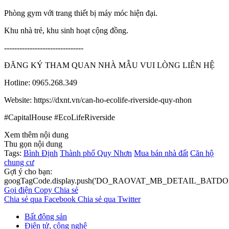
Phòng gym với trang thiết bị máy móc hiện đại.
Khu nhà trẻ, khu sinh hoạt cộng đồng.
-------------------------------
ĐĂNG KÝ THAM QUAN NHÀ MẪU VUI LÒNG LIÊN HỆ
Hotline: 0965.268.349
Website: https://dxnt.vn/can-ho-ecolife-riverside-quy-nhon
#CapitalHouse #EcoLifeRiverside
Xem thêm nội dung
Thu gọn nội dung
Tags:
Bình Định
Thành phố Quy Nhơn
Mua bán nhà đất
Căn hộ
chung cư
Gợi ý cho bạn:
googTagCode.display.push('DO_RAOVAT_MB_DETAIL_BATDO
Gọi điện
Copy
Chia sẻ
Chia sẻ qua Facebook
Chia sẻ qua Twitter
Bất động sản
Điện tử, công nghệ