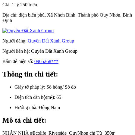
Giá:
1 tỷ 250 triệu
Địa chỉ:
điện biên phủ, Xã Nhơn Bình, Thành phố Quy Nhơn, Bình
Định
Người đăng:
Quyên Đất Xanh Group
Người liên hệ:
Quyên Đất Xanh Group
Bấm để hiện số:
0965268***
Thông tin chi tiết:
Giấy tờ pháp lý:
Sổ hồng/ Sổ đỏ
Diện tích căn hộ(m²):
65
Hướng nhà:
Đông Nam
Mô tả chi tiết:
NHẬN NHÀ #Ecolife_Riverside_QuyNhơn chỉ Từ_350tr