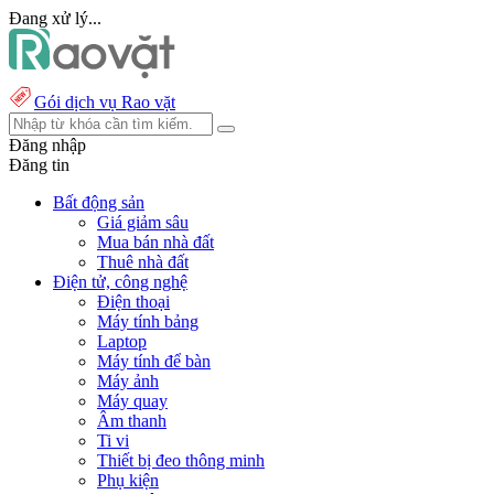
Đang xử lý...
Gói dịch vụ Rao vặt
Đăng nhập
Đăng tin
Bất động sản
Giá giảm sâu
Mua bán nhà đất
Thuê nhà đất
Điện tử, công nghệ
Điện thoại
Máy tính bảng
Laptop
Máy tính để bàn
Máy ảnh
Máy quay
Âm thanh
Ti vi
Thiết bị đeo thông minh
Phụ kiện