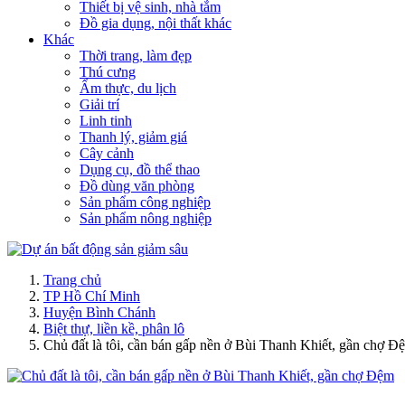
Thiết bị vệ sinh, nhà tắm
Đồ gia dụng, nội thất khác
Khác
Thời trang, làm đẹp
Thú cưng
Ẩm thực, du lịch
Giải trí
Linh tinh
Thanh lý, giảm giá
Cây cảnh
Dụng cụ, đồ thể thao
Đồ dùng văn phòng
Sản phẩm công nghiệp
Sản phẩm nông nghiệp
Trang chủ
TP Hồ Chí Minh
Huyện Bình Chánh
Biệt thự, liền kề, phân lô
Chủ đất là tôi, cần bán gấp nền ở Bùi Thanh Khiết, gần chợ Đ