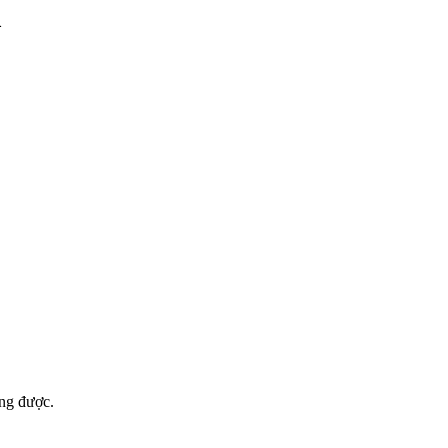
m
ợng được.