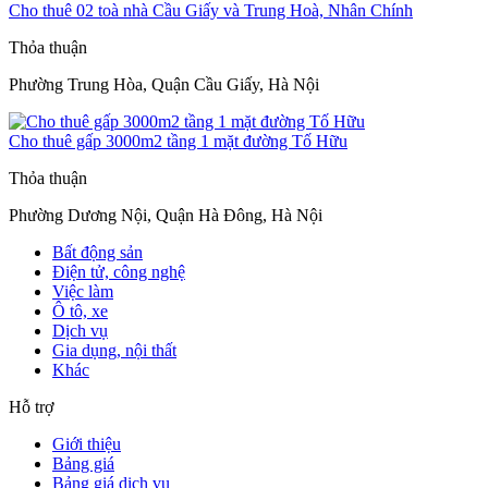
Cho thuê 02 toà nhà Cầu Giấy và Trung Hoà, Nhân Chính
Thỏa thuận
Phường Trung Hòa, Quận Cầu Giấy, Hà Nội
Cho thuê gấp 3000m2 tầng 1 mặt đường Tố Hữu
Thỏa thuận
Phường Dương Nội, Quận Hà Đông, Hà Nội
Bất động sản
Điện tử, công nghệ
Việc làm
Ô tô, xe
Dịch vụ
Gia dụng, nội thất
Khác
Hỗ trợ
Giới thiệu
Bảng giá
Bảng giá dịch vụ