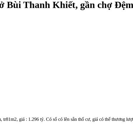
n ở Bùi Thanh Khiết, gần chợ Đệ
tr81m2, giá : 1.296 tỷ. Có sổ có lên sẵn thổ cư, giá có thể thương lư