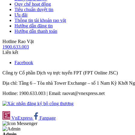
Quy chế hoạt động
Tiêu chuẩn duyệt tin
Ưu đãi
Thông tin tài khoản rao vặt
Hướng dẫn đăng tin
Hướng dẫn thanh toán
Hotline Rao Vặt
1900.633.003
Liên kết
Facebook
Công ty Cổ phần Dịch vụ trực tuyến FPT (FPT Online JSC)
Địa chỉ: Tầng 6 – Tòa nhà Tower Exchange – số 1 Nam Kỳ Khởi N
Hotline: 1900.633.003 | Email: raovat@vnexpress.net
VnExpress
Fanpage
Admin