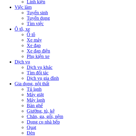
Linh kiện
Việc làm
Tuyển sinh
Tuyển dụng
Tìm việc
Ô tô, xe
Ô tô
Xe máy
Xe đạp
Xe đạp điện
Phụ kiện xe
Dịch vụ
Dịch vụ khác
Tìm đối tác
Dịch vụ gia đình
Gia dụng, nội thất
Tủ lạnh
Máy giặt
Máy lạnh
Bàn ghế
Giường, tủ, kệ
Chăn, ga, gối, nệm
Dụng cụ nhà bếp
Quạt
Đèn