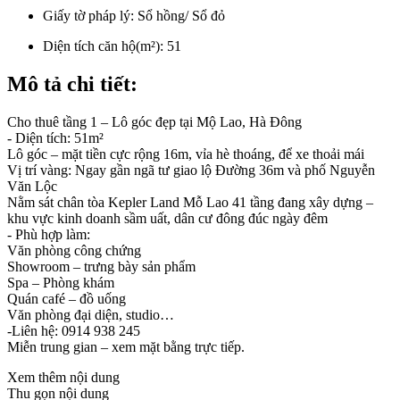
Giấy tờ pháp lý:
Sổ hồng/ Sổ đỏ
Diện tích căn hộ(m²):
51
Mô tả chi tiết:
Cho thuê tầng 1 – Lô góc đẹp tại Mộ Lao, Hà Đông
- Diện tích: 51m²
Lô góc – mặt tiền cực rộng 16m, vỉa hè thoáng, để xe thoải mái
Vị trí vàng: Ngay gần ngã tư giao lộ Đường 36m và phố Nguyễn
Văn Lộc
Nằm sát chân tòa Kepler Land Mỗ Lao 41 tầng đang xây dựng –
khu vực kinh doanh sầm uất, dân cư đông đúc ngày đêm
- Phù hợp làm:
Văn phòng công chứng
Showroom – trưng bày sản phẩm
Spa – Phòng khám
Quán café – đồ uống
Văn phòng đại diện, studio…
-Liên hệ: 0914 938 245
Miễn trung gian – xem mặt bằng trực tiếp.
Xem thêm nội dung
Thu gọn nội dung