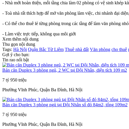
- Nhà mới hoàn thiện, mỗi tầng chia làm 02 phòng có vệ sinh khép kín
- Toà nhà rất thích hợp để mở văn phòng làm việc, chi nhánh đại diện
- Có thể cho thuê lẻ từng phòng trong các tầng để làm văn phòng nhỏ
- Làm việc trực tiếp, không qua môi giới
Xem thêm nội dung
Thu gọn nội dung
Tags:
Hà Nội
Quận Bắc Từ Liêm
Thuê nhà đất
Văn phòng
cho thuê
Gợi ý cho bạn:
Tin rao nổi bật
Bán căn Duplex 3 phòng ngủ, 2 WC tại Đội Nhân, diện tích 109 m2
7 tỷ 950 triệu
Phường Vĩnh Phúc, Quận Ba Đình, Hà Nội
Bán căn Duplex 3 phòng ngủ tại Đội Nhân sổ đỏ 84m2, tổng 109m2
7 tỷ 950 triệu
Phường Vĩnh Phúc, Quận Ba Đình, Hà Nội