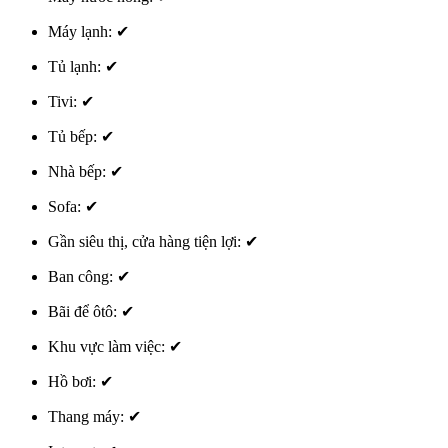
Máy lạnh:
✔
Tủ lạnh:
✔
Tivi:
✔
Tủ bếp:
✔
Nhà bếp:
✔
Sofa:
✔
Gần siêu thị, cửa hàng tiện lợi:
✔
Ban công:
✔
Bãi để ôtô:
✔
Khu vực làm việc:
✔
Hồ bơi:
✔
Thang máy:
✔