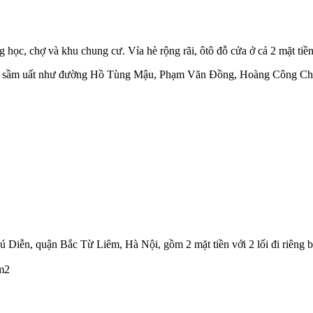
ng học, chợ và khu chung cư. Vỉa hè rộng rãi, ôtô đỗ cửa ở cả 2 mặt tiề
ố sầm uất như đường Hồ Tùng Mậu, Phạm Văn Đồng, Hoàng Công Chất...g
Diễn, quận Bắc Từ Liêm, Hà Nội, gồm 2 mặt tiền với 2 lối đi riêng bi
5m2