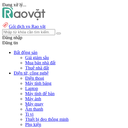
Đang xử lý...
Gói dịch vụ Rao vặt
Đăng nhập
Đăng tin
Bất động sản
Giá giảm sâu
Mua bán nhà đất
Thuê nhà đất
Điện tử, công nghệ
Điện thoại
Máy tính bảng
Laptop
Máy tính để bàn
Máy ảnh
Máy quay
Âm thanh
Ti vi
Thiết bị đeo thông minh
Phụ kiện