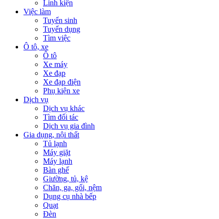
Linh kiện
Việc làm
Tuyển sinh
Tuyển dụng
Tìm việc
Ô tô, xe
Ô tô
Xe máy
Xe đạp
Xe đạp điện
Phụ kiện xe
Dịch vụ
Dịch vụ khác
Tìm đối tác
Dịch vụ gia đình
Gia dụng, nội thất
Tủ lạnh
Máy giặt
Máy lạnh
Bàn ghế
Giường, tủ, kệ
Chăn, ga, gối, nệm
Dụng cụ nhà bếp
Quạt
Đèn