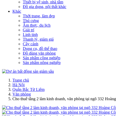
Thiết bị vệ sinh, nhà tắm
Đồ gia dụng, nội thất khác
Khác
Thời trang, làm đẹp
Thú cưng
Ẩm thực, du lịch
Giải trí
Linh tinh
Thanh lý, giảm giá
Cây cảnh
Dụng cụ, đồ thể thao
Đồ dùng văn phòng
Sản phẩm công nghiệp
Sản phẩm nông nghiệp
Trang chủ
Hà Nội
Quận Bắc Từ Liêm
Văn phòng
Cho thuê tầng 2 làm kinh doanh, văn phòng tại ngõ 332 Hoàn