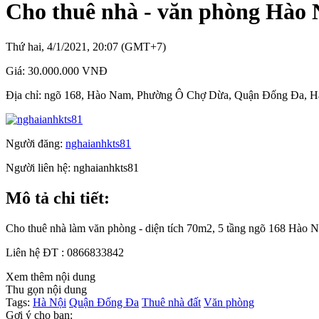
Cho thuê nhà - văn phòng Hào
Thứ hai, 4/1/2021, 20:07 (GMT+7)
Giá:
30.000.000 VNĐ
Địa chỉ:
ngõ 168, Hào Nam, Phường Ô Chợ Dừa, Quận Đống Đa, H
Người đăng:
nghaianhkts81
Người liên hệ:
nghaianhkts81
Mô tả chi tiết:
Cho thuê nhà làm văn phòng - diện tích 70m2, 5 tầng ngõ 168 Hào N
Liên hệ ĐT : 0866833842
Xem thêm nội dung
Thu gọn nội dung
Tags:
Hà Nội
Quận Đống Đa
Thuê nhà đất
Văn phòng
Gợi ý cho bạn: