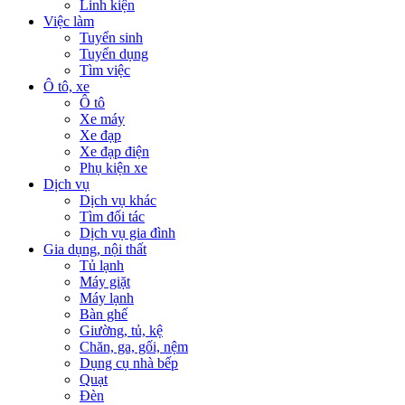
Linh kiện
Việc làm
Tuyển sinh
Tuyển dụng
Tìm việc
Ô tô, xe
Ô tô
Xe máy
Xe đạp
Xe đạp điện
Phụ kiện xe
Dịch vụ
Dịch vụ khác
Tìm đối tác
Dịch vụ gia đình
Gia dụng, nội thất
Tủ lạnh
Máy giặt
Máy lạnh
Bàn ghế
Giường, tủ, kệ
Chăn, ga, gối, nệm
Dụng cụ nhà bếp
Quạt
Đèn