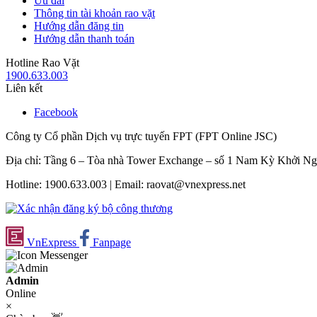
Ưu đãi
Thông tin tài khoản rao vặt
Hướng dẫn đăng tin
Hướng dẫn thanh toán
Hotline Rao Vặt
1900.633.003
Liên kết
Facebook
Công ty Cổ phần Dịch vụ trực tuyến FPT (FPT Online JSC)
Địa chỉ: Tầng 6 – Tòa nhà Tower Exchange – số 1 Nam Kỳ Khởi N
Hotline: 1900.633.003 | Email: raovat@vnexpress.net
VnExpress
Fanpage
Admin
Online
×