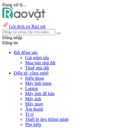
Đang xử lý...
Gói dịch vụ Rao vặt
Đăng nhập
Đăng tin
Bất động sản
Giá giảm sâu
Mua bán nhà đất
Thuê nhà đất
Điện tử, công nghệ
Điện thoại
Máy tính bảng
Laptop
Máy tính để bàn
Máy ảnh
Máy quay
Âm thanh
Ti vi
Thiết bị đeo thông minh
Phụ kiện