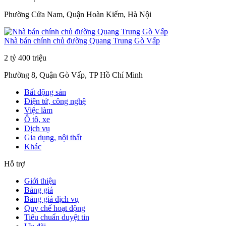
Phường Cửa Nam, Quận Hoàn Kiếm, Hà Nội
Nhà bán chính chủ đường Quang Trung Gò Vấp
2 tỷ 400 triệu
Phường 8, Quận Gò Vấp, TP Hồ Chí Minh
Bất động sản
Điện tử, công nghệ
Việc làm
Ô tô, xe
Dịch vụ
Gia dụng, nội thất
Khác
Hỗ trợ
Giới thiệu
Bảng giá
Bảng giá dịch vụ
Quy chế hoạt động
Tiêu chuẩn duyệt tin