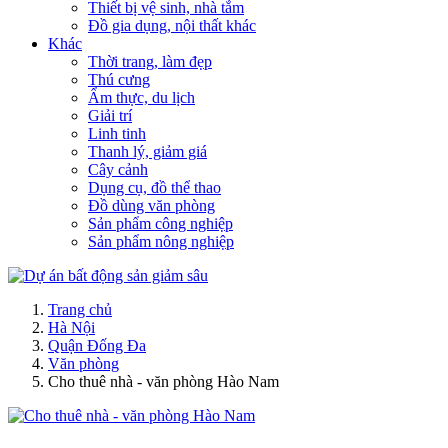
Thiết bị vệ sinh, nhà tắm
Đồ gia dụng, nội thất khác
Khác
Thời trang, làm đẹp
Thú cưng
Ẩm thực, du lịch
Giải trí
Linh tinh
Thanh lý, giảm giá
Cây cảnh
Dụng cụ, đồ thể thao
Đồ dùng văn phòng
Sản phẩm công nghiệp
Sản phẩm nông nghiệp
Trang chủ
Hà Nội
Quận Đống Đa
Văn phòng
Cho thuê nhà - văn phòng Hào Nam