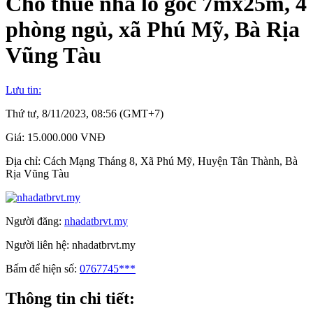
Cho thuê nhà lô góc 7mx25m, 4
phòng ngủ, xã Phú Mỹ, Bà Rịa
Vũng Tàu
Lưu tin:
Thứ tư, 8/11/2023, 08:56 (GMT+7)
Giá:
15.000.000 VNĐ
Địa chỉ:
Cách Mạng Tháng 8, Xã Phú Mỹ, Huyện Tân Thành, Bà
Rịa Vũng Tàu
Người đăng:
nhadatbrvt.my
Người liên hệ:
nhadatbrvt.my
Bấm để hiện số:
0767745***
Thông tin chi tiết: