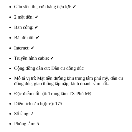
Gần siêu thị, cửa hàng tiện lợi:
✔
2 mặt tiền:
✔
Ban công:
✔
Bãi để ôtô:
✔
Internet:
✔
Truyền hình cable:
✔
Cộng đồng dân cư:
Dân cư đông đúc
Mô tả vị trí:
Mặt tiền đường khu trung tâm phú mỹ, dân cư
đông đúc, giao thông tấp nập, kinh doanh sầm uất..
Đặc điểm nổi bật:
Trung tâm TX Phú Mỹ
Diện tích căn hộ(m²):
175
Số tầng:
2
Phòng tắm:
5