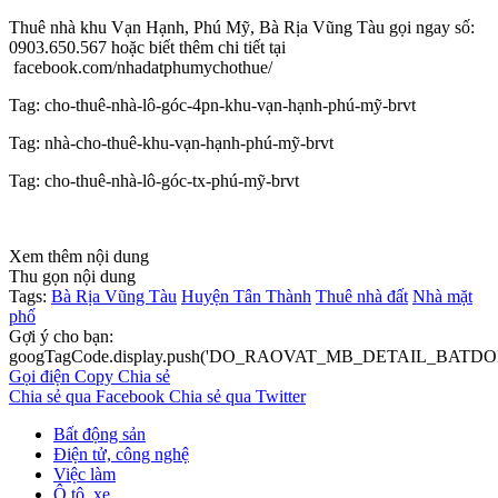
Thuê nhà khu Vạn Hạnh, Phú Mỹ, Bà Rịa Vũng Tàu gọi ngay số:
0903.650.567 hoặc biết thêm chi tiết tại
facebook.com/nhadatphumychothue/
Tag: cho-thuê-nhà-lô-góc-4pn-khu-vạn-hạnh-phú-mỹ-brvt
Tag: nhà-cho-thuê-khu-vạn-hạnh-phú-mỹ-brvt
Tag: cho-thuê-nhà-lô-góc-tx-phú-mỹ-brvt
Xem thêm nội dung
Thu gọn nội dung
Tags:
Bà Rịa Vũng Tàu
Huyện Tân Thành
Thuê nhà đất
Nhà mặt
phố
Gợi ý cho bạn:
googTagCode.display.push('DO_RAOVAT_MB_DETAIL_BATDO
Gọi điện
Copy
Chia sẻ
Chia sẻ qua Facebook
Chia sẻ qua Twitter
Bất động sản
Điện tử, công nghệ
Việc làm
Ô tô, xe