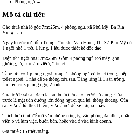
Phòng ngủ:
4
Mô tả chi tiết:
Cho thuê nhà lô góc 7mx25m, 4 phòng ngủ, xã Phú Mỹ, Bà Rịa
Vũng Tàu
Ngay
l
ô góc mặt tiền Trung Tâm khu Vạn Hạnh, Thị Xã Phú Mỹ có
1 ngôi nhà 1 trệt, 1 lửng, 1 lầu được thiết kế độc đáo.
Diện tích ngôi nhà: 7mx25m. Gồm 4 phòng ngủ (có máy lạnh,
giường, tủ, bàn làm việc), 5 toilet.
Tầng trệt có 1 phòng ngoài rộng, 1 phòng ngủ có toilet trong, bếp,
toilet ngoài, 1 nhà để xe thông cửa sau. Tầng lửng là 1 sàn trống,
lầu trên có 3 phòng ngủ, 2 toilet.
Cửa trước và sau đem lại sự thuận tiện cho người sử dụng. Cửa
trước là mặt tiền đường lớn đông người qua lại, thông thoáng. Cửa
sau vừa là lối thoát hiểm, vừa là nơi để xe hơi, xe máy.
Thích hợp thuê để mở văn phòng công ty, văn phòng đại diện, nhân
viên ở và làm việc, buôn bán, hoặc vừa ở vừa kinh doanh.
Gía thuê : 15 triệu/tháng.