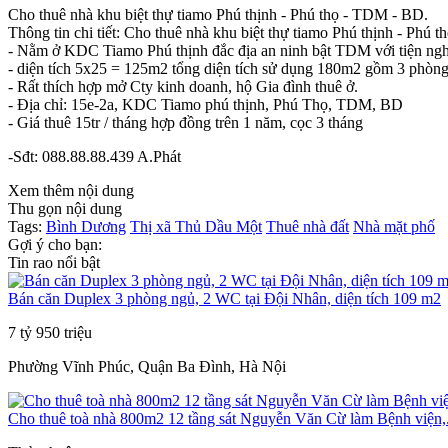
Cho thuê nhà khu biệt thự tiamo Phú thịnh - Phú thọ - TDM - BD.
Thông tin chi tiết: Cho thuê nhà khu biệt thự tiamo Phú thịnh - Phú
- Nằm ở KDC Tiamo Phú thịnh đắc địa an ninh bật TDM với tiện nghi 
- diện tích 5x25 = 125m2 tổng diện tích sử dụng 180m2 gồm 3 phòng 
- Rất thích hợp mở Cty kinh doanh, hộ Gia đình thuê ở.
- Địa chỉ: 15e-2a, KDC Tiamo phú thịnh, Phú Thọ, TDM, BD
- Giá thuê 15tr / tháng hợp đồng trên 1 năm, cọc 3 tháng
-Sđt: 088.88.88.439 A.Phát
Xem thêm nội dung
Thu gọn nội dung
Tags:
Bình Dương
Thị xã Thủ Dầu Một
Thuê nhà đất
Nhà mặt phố
Gợi ý cho bạn:
Tin rao nổi bật
Bán căn Duplex 3 phòng ngủ, 2 WC tại Đội Nhân, diện tích 109 m2
7 tỷ 950 triệu
Phường Vĩnh Phúc, Quận Ba Đình, Hà Nội
Cho thuê toà nhà 800m2 12 tầng sát Nguyễn Văn Cừ làm Bệnh viện,.