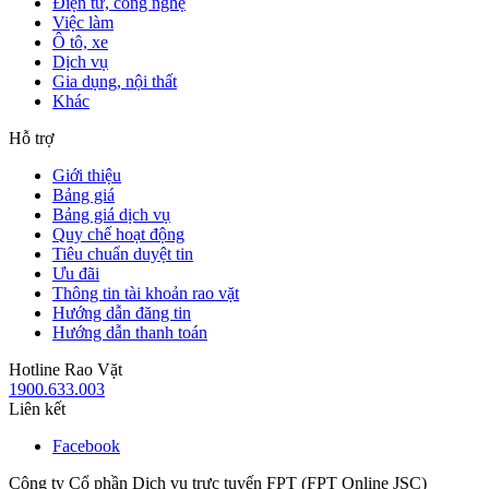
Điện tử, công nghệ
Việc làm
Ô tô, xe
Dịch vụ
Gia dụng, nội thất
Khác
Hỗ trợ
Giới thiệu
Bảng giá
Bảng giá dịch vụ
Quy chế hoạt động
Tiêu chuẩn duyệt tin
Ưu đãi
Thông tin tài khoản rao vặt
Hướng dẫn đăng tin
Hướng dẫn thanh toán
Hotline Rao Vặt
1900.633.003
Liên kết
Facebook
Công ty Cổ phần Dịch vụ trực tuyến FPT (FPT Online JSC)