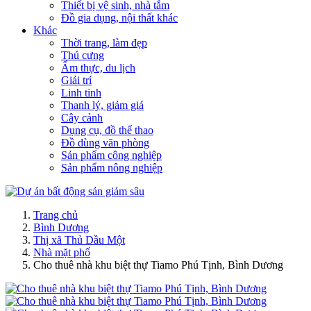
Thiết bị vệ sinh, nhà tắm
Đồ gia dụng, nội thất khác
Khác
Thời trang, làm đẹp
Thú cưng
Ẩm thực, du lịch
Giải trí
Linh tinh
Thanh lý, giảm giá
Cây cảnh
Dụng cụ, đồ thể thao
Đồ dùng văn phòng
Sản phẩm công nghiệp
Sản phẩm nông nghiệp
Trang chủ
Bình Dương
Thị xã Thủ Dầu Một
Nhà mặt phố
Cho thuê nhà khu biệt thự Tiamo Phú Tịnh, Bình Dương