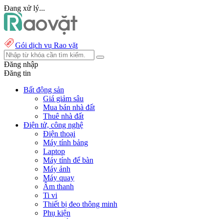
Đang xử lý...
Gói dịch vụ Rao vặt
Đăng nhập
Đăng tin
Bất động sản
Giá giảm sâu
Mua bán nhà đất
Thuê nhà đất
Điện tử, công nghệ
Điện thoại
Máy tính bảng
Laptop
Máy tính để bàn
Máy ảnh
Máy quay
Âm thanh
Ti vi
Thiết bị đeo thông minh
Phụ kiện