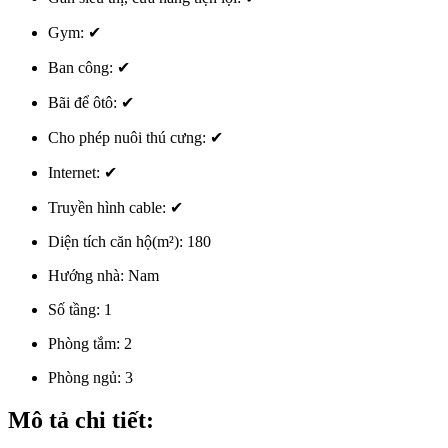
Gym:
✔
Ban công:
✔
Bãi để ôtô:
✔
Cho phép nuôi thú cưng:
✔
Internet:
✔
Truyền hình cable:
✔
Diện tích căn hộ(m²):
180
Hướng nhà:
Nam
Số tầng:
1
Phòng tắm:
2
Phòng ngủ:
3
Mô tả chi tiết: