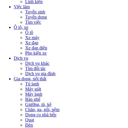
Linh kiện
Việc làm
Tuyển sinh
Tuyển dụng
Tìm việc
Ô tô, xe
Ô tô
Xe máy
Xe đạp
Xe đạp điện
Phụ kiện xe
Dịch vụ
Dịch vụ khác
Tìm đối tác
Dịch vụ gia đình
Gia dụng, nội thất
Tủ lạnh
Máy giặt
Máy lạnh
Bàn ghế
Giường, tủ, kệ
Chăn, ga, gối, nệm
Dụng cụ nhà bếp
Quạt
Đèn