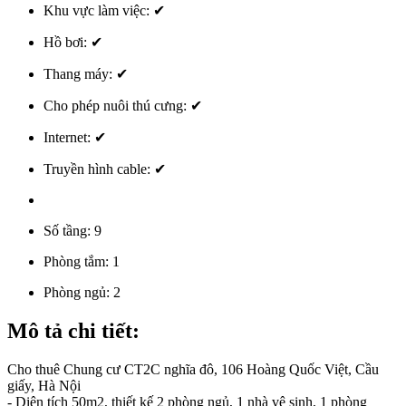
Khu vực làm việc:
✔
Hồ bơi:
✔
Thang máy:
✔
Cho phép nuôi thú cưng:
✔
Internet:
✔
Truyền hình cable:
✔
Số tầng:
9
Phòng tắm:
1
Phòng ngủ:
2
Mô tả chi tiết:
Cho thuê Chung cư CT2C nghĩa đô, 106 Hoàng Quốc Việt, Cầu
giấy, Hà Nội
- Diện tích 50m2, thiết kế 2 phòng ngủ, 1 nhà vệ sinh, 1 phòng