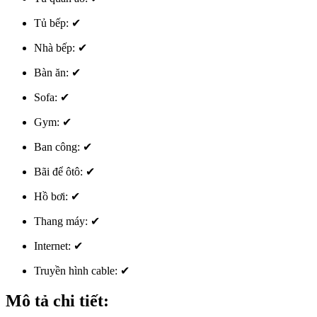
Tủ bếp:
✔
Nhà bếp:
✔
Bàn ăn:
✔
Sofa:
✔
Gym:
✔
Ban công:
✔
Bãi để ôtô:
✔
Hồ bơi:
✔
Thang máy:
✔
Internet:
✔
Truyền hình cable:
✔
Mô tả chi tiết: