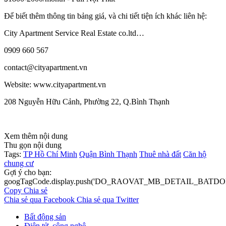
Để biết thêm thông tin bảng giá, và chi tiết tiện ích khác liên hệ:
City Apartment Service Real Estate co.ltd…
‎0909 660 567
contact@cityapartment.vn
Website: www.cityapartment.vn
208 Nguyễn Hữu Cảnh, Phường 22, Q.Bình Thạnh
Xem thêm nội dung
Thu gọn nội dung
Tags:
TP Hồ Chí Minh
Quận Bình Thạnh
Thuê nhà đất
Căn hộ
chung cư
Gợi ý cho bạn:
googTagCode.display.push('DO_RAOVAT_MB_DETAIL_BATDO
Copy
Chia sẻ
Chia sẻ qua Facebook
Chia sẻ qua Twitter
Bất động sản
Điện tử, công nghệ