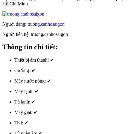
Hồ Chí Minh
Người đăng:
truong.canhosaigon
Người liên hệ:
truong.canhosaigon
Thông tin chi tiết:
Thiết bị âm thanh:
✔
Giường:
✔
Máy nước nóng:
✔
Máy lạnh:
✔
Tủ lạnh:
✔
Máy giặt:
✔
Tivi:
✔
Tủ quần áo:
✔