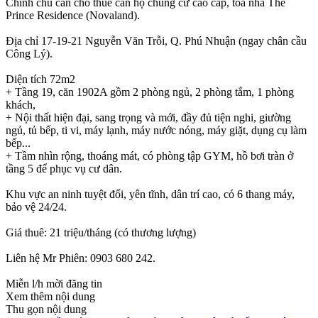
Chính chủ cần cho thuê căn hộ chung cư cao cấp, tòa nhà The
Prince Residence (Novaland).
Địa chỉ 17-19-21 Nguyễn Văn Trỗi, Q. Phú Nhuận (ngay chân cầu
Công Lý).
Diện tích 72m2
+ Tầng 19, căn 1902A gồm 2 phòng ngủ, 2 phòng tắm, 1 phòng
khách,
+ Nội thất hiện đại, sang trọng và mới, đầy đủ tiện nghi, giường
ngủ, tủ bếp, ti vi, máy lạnh, máy nước nóng, máy giặt, dụng cụ làm
bếp...
+ Tầm nhìn rộng, thoáng mát, có phòng tập GYM, hồ bơi tràn ở
tầng 5 để phục vụ cư dân.
Khu vực an ninh tuyệt đối, yên tĩnh, dân trí cao, có 6 thang máy,
bảo vệ 24/24.
Giá thuê: 21 triệu/tháng (có thương lượng)
Liên hệ Mr Phiên: 0903 680 242.
Miễn l/h mời đăng tin
Xem thêm nội dung
Thu gọn nội dung