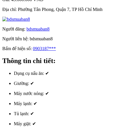
Địa chỉ:
Phường Tân Phong, Quận 7, TP Hồ Chí Minh
Người đăng:
bdsmuaban8
Người liên hệ:
bdsmuaban8
Bấm để hiện số:
0903187***
Thông tin chi tiết:
Dụng cụ nấu ăn:
✔
Giường:
✔
Máy nước nóng:
✔
Máy lạnh:
✔
Tủ lạnh:
✔
Máy giặt:
✔