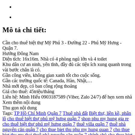
Mô tả chi tiết:
Cần cho thuê biệt thự Mỹ Phú 3 - Đường 22 - Phú Mỹ Hưng -
Quận 7.
Hướng Đông Nam
Diện tích: 16x16m. Nhà có 4 phòng ngủ lớn và 4 toilet
Khu dân cư an ninh, yên tĩnh, đầy đủ các tiện ích xung quanh trong
vài bước chân là có.
Gần công viên, không gian xanh tốt cho cuộc sống.
Gần các trường quốc tế: Canada, Hàn, Nhật,…
Nhà mới đẹp, có ban công rộng thoáng
Giá cho thuê: 45triệu/tháng
Liên hệ: Minh Hiếu 0903187589 (Viber, Zalo 24/7) để hẹn xem nhà
Xem thêm nội dung
Thu gọn nội dung
Tags:
TP Hồ Chí Minh
Quận 7
Thuê nhà đất
Biệt thự, liền kề, phân
lô
cho thuê biệt thự phú mỹ hưng quận 7
shop phu my hung gia re
cho thuê biệt thự phú mỹ hưng quận 7
thuê villa quận 7
thuê nhà
nguyên căn quận 7
cho thue biet thu phu my hung quan 7
cho thue
biet thu my thai
thuê nhà nguyên căn quận 7 chính chủ
cho thue biet