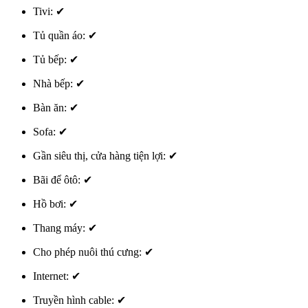
Tivi:
✔
Tủ quần áo:
✔
Tủ bếp:
✔
Nhà bếp:
✔
Bàn ăn:
✔
Sofa:
✔
Gần siêu thị, cửa hàng tiện lợi:
✔
Bãi để ôtô:
✔
Hồ bơi:
✔
Thang máy:
✔
Cho phép nuôi thú cưng:
✔
Internet:
✔
Truyền hình cable:
✔