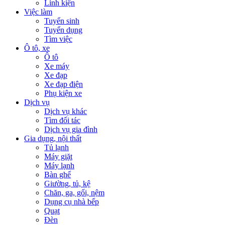
Linh kiện
Việc làm
Tuyển sinh
Tuyển dụng
Tìm việc
Ô tô, xe
Ô tô
Xe máy
Xe đạp
Xe đạp điện
Phụ kiện xe
Dịch vụ
Dịch vụ khác
Tìm đối tác
Dịch vụ gia đình
Gia dụng, nội thất
Tủ lạnh
Máy giặt
Máy lạnh
Bàn ghế
Giường, tủ, kệ
Chăn, ga, gối, nệm
Dụng cụ nhà bếp
Quạt
Đèn