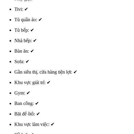
Tivi:
✔
Tủ quần áo:
✔
Tủ bếp:
✔
Nhà bếp:
✔
Bàn ăn:
✔
Sofa:
✔
Gần siêu thị, cửa hàng tiện lợi:
✔
Khu vực giải trí:
✔
Gym:
✔
Ban công:
✔
Bãi để ôtô:
✔
Khu vực làm việc:
✔