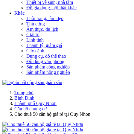
Thiết bị vệ sinh, nhà tắm
Đồ gia dụng, nội thất khác
Khác
Thời trang, làm đẹp
Thú cưng
Ẩm thực, du lịch
Giải trí
Linh tinh
Thanh lý, giảm giá
Cây cảnh
Dụng cụ, đồ thể thao
Đồ dùng văn phòng
Sản phẩm công nghiệp
Sản phẩm nông nghiệp
Trang chủ
Bình Định
Thành phố Quy Nhơn
Căn hộ chung cư
Cho thuê 50 căn hộ giá rẻ tại Quy Nhơn