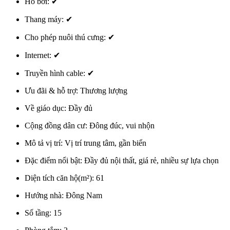
Hồ bơi:
✔
Thang máy:
✔
Cho phép nuôi thú cưng:
✔
Internet:
✔
Truyền hình cable:
✔
Ưu đãi & hỗ trợ:
Thương lượng
Về giáo dục:
Đầy đủ
Cộng đồng dân cư:
Đông đúc, vui nhộn
Mô tả vị trí:
Vị trí trung tâm, gần biển
Đặc điểm nổi bật:
Đầy đủ nội thất, giá rẻ, nhiều sự lựa chọn
Diện tích căn hộ(m²):
61
Hướng nhà:
Đông Nam
Số tầng:
15