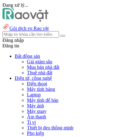
Đang xử lý...
Gói dịch vụ Rao vặt
Đăng nhập
Đăng tin
Bất động sản
Giá giảm sâu
Mua bán nhà đất
Thuê nhà đất
Điện tử, công nghệ
Điện thoại
Máy tính bảng
Laptop
Máy tính để bàn
Máy ảnh
Máy quay
Âm thanh
Ti vi
Thiết bị đeo thông minh
Phụ kiện