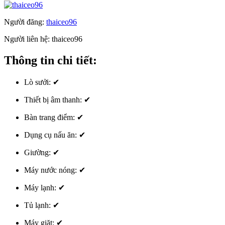
Người đăng:
thaiceo96
Người liên hệ:
thaiceo96
Thông tin chi tiết:
Lò sưởi:
✔
Thiết bị âm thanh:
✔
Bàn trang điểm:
✔
Dụng cụ nấu ăn:
✔
Giường:
✔
Máy nước nóng:
✔
Máy lạnh:
✔
Tủ lạnh:
✔
Máy giặt:
✔