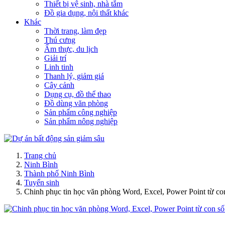
Thiết bị vệ sinh, nhà tắm
Đồ gia dụng, nội thất khác
Khác
Thời trang, làm đẹp
Thú cưng
Ẩm thực, du lịch
Giải trí
Linh tinh
Thanh lý, giảm giá
Cây cảnh
Dụng cụ, đồ thể thao
Đồ dùng văn phòng
Sản phẩm công nghiệp
Sản phẩm nông nghiệp
Trang chủ
Ninh Bình
Thành phố Ninh Bình
Tuyển sinh
Chinh phục tin học văn phòng Word, Excel, Power Point từ co