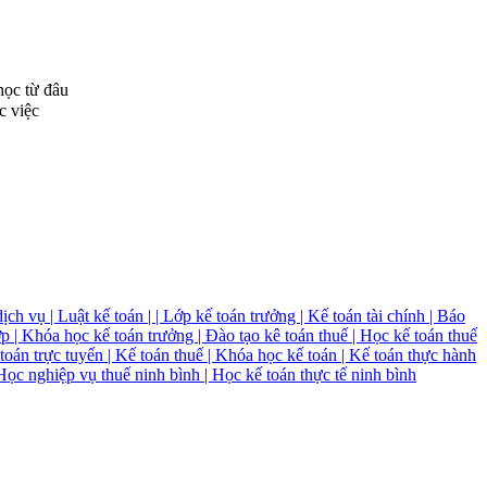
học từ đâu
c việc
ch vụ | Luật kế toán | | Lớp kế toán trưởng | Kế toán tài chính | Báo
ợp | Khóa học kế toán trưởng | Đào tạo kê toán thuế | Học kế toán thuế
toán trực tuyến | Kế toán thuế | Khóa học kế toán | Kế toán thực hành
 Học nghiệp vụ thuế ninh bình | Học kế toán thực tế ninh bình