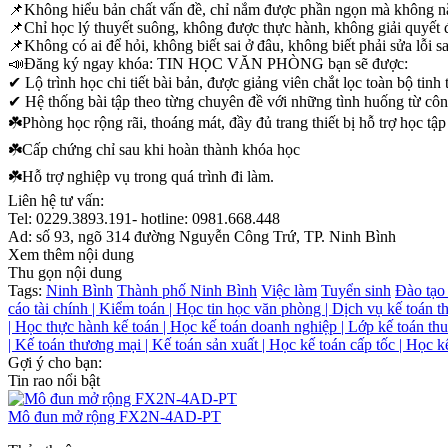
📌Không hiểu bản chất vấn đề, chỉ nắm được phần ngọn mà không n
📌Chỉ học lý thuyết suông, không được thực hành, không giải quyết 
📌Không có ai để hỏi, không biết sai ở đâu, không biết phải sửa lỗi sa
📣Đăng ký ngay khóa: TIN HỌC VĂN PHÒNG bạn sẽ được:
✔ Lộ trình học chi tiết bài bản, được giảng viên chắt lọc toàn bộ ti
✔ Hệ thống bài tập theo từng chuyên đề với những tình huống từ côn
☘️Phòng học rộng rãi, thoáng mát, đầy đủ trang thiết bị hỗ trợ học tập
☘️Cấp chứng chỉ sau khi hoàn thành khóa học
☘️Hỗ trợ nghiệp vụ trong quá trình đi làm.
Liên hệ tư vấn:
Tel: 0229.3893.191- hotline: 0981.668.448
Ad: số 93, ngõ 314 đường Nguyễn Công Trứ, TP. Ninh Bình
Xem thêm nội dung
Thu gọn nội dung
Tags:
Ninh Bình
Thành phố Ninh Bình
Việc làm
Tuyển sinh
Đào tạo 
cáo tài chính | Kiểm toán | Học tin học văn phòng | Dịch vụ kế toán t
| Học thực hành kế toán | Học kế toán doanh nghiệp | Lớp kế toán thuế
| Kế toán thương mại | Kế toán sản xuất | Học kế toán cấp tốc | Học k
Gợi ý cho bạn:
Tin rao nổi bật
Mô đun mở rộng FX2N-4AD-PT