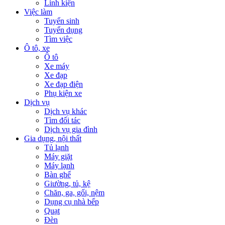
Linh kiện
Việc làm
Tuyển sinh
Tuyển dụng
Tìm việc
Ô tô, xe
Ô tô
Xe máy
Xe đạp
Xe đạp điện
Phụ kiện xe
Dịch vụ
Dịch vụ khác
Tìm đối tác
Dịch vụ gia đình
Gia dụng, nội thất
Tủ lạnh
Máy giặt
Máy lạnh
Bàn ghế
Giường, tủ, kệ
Chăn, ga, gối, nệm
Dụng cụ nhà bếp
Quạt
Đèn