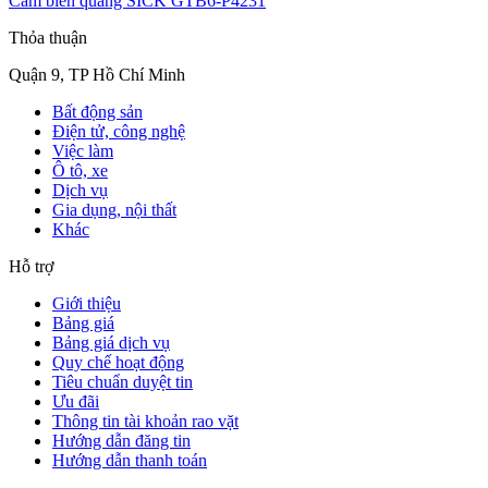
Cảm biến quang SICK GTB6-P4231
Thỏa thuận
Quận 9, TP Hồ Chí Minh
Bất động sản
Điện tử, công nghệ
Việc làm
Ô tô, xe
Dịch vụ
Gia dụng, nội thất
Khác
Hỗ trợ
Giới thiệu
Bảng giá
Bảng giá dịch vụ
Quy chế hoạt động
Tiêu chuẩn duyệt tin
Ưu đãi
Thông tin tài khoản rao vặt
Hướng dẫn đăng tin
Hướng dẫn thanh toán