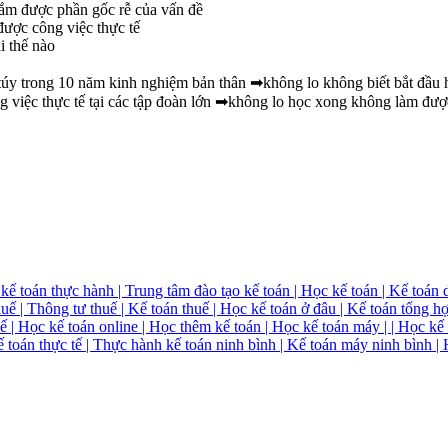
ắm được phần gốc rễ của vấn đề
được công việc thực tế
i thế nào
nh túy trong 10 năm kinh nghiệm bản thân ➡không lo không biết bắt đầu 
g việc thực tế tại các tập đoàn lớn ➡không lo học xong không làm đượ
kế toán thực hành | Trung tâm đào tạo kế toán | Học kế toán | Kế toán dị
huế | Thông tư thuế | Kế toán thuế | Học kế toán ở đâu | Kế toán tổng h
 | Học kế toán online | Học thêm kế toán | Học kế toán máy | | Học kế 
ế toán thực tế | Thực hành kế toán ninh bình | Kế toán máy ninh bình |