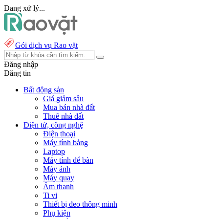
Đang xử lý...
Gói dịch vụ Rao vặt
Đăng nhập
Đăng tin
Bất động sản
Giá giảm sâu
Mua bán nhà đất
Thuê nhà đất
Điện tử, công nghệ
Điện thoại
Máy tính bảng
Laptop
Máy tính để bàn
Máy ảnh
Máy quay
Âm thanh
Ti vi
Thiết bị đeo thông minh
Phụ kiện