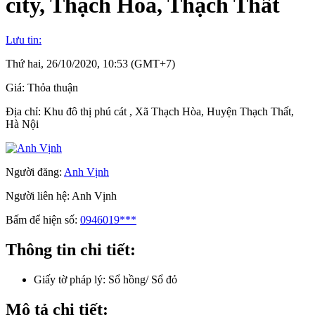
city, Thạch Hòa, Thạch Thất
Lưu tin:
Thứ hai, 26/10/2020, 10:53 (GMT+7)
Giá:
Thỏa thuận
Địa chỉ:
Khu đô thị phú cát , Xã Thạch Hòa, Huyện Thạch Thất,
Hà Nội
Người đăng:
Anh Vịnh
Người liên hệ:
Anh Vịnh
Bấm để hiện số:
0946019***
Thông tin chi tiết:
Giấy tờ pháp lý:
Sổ hồng/ Sổ đỏ
Mô tả chi tiết: