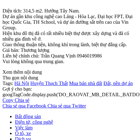
Diện tích: 314,5 m2. Hướng Tây Nam.
Dự án gần khu công nghệ cao Láng - Hòa Lạc, Đại học FPT, Đại
học Quốc Gia, TH School, và dự án đường sắt trên cao của Vin
Group.
Hiện khu đô thị đã có rất nhiều biệt thự được xây dựng và đã có
nhiều gia đình về ở.
Giao thông thuận tiện, không khí trong lành, biệt thự đẳng cấp.
Giá bán: Thương lượng
Liên hệ chính chủ: Trần Quang Vịnh 0946019986
Vui lòng không qua trung gian.
Xem thêm nội dung
Thu gọn nội dung
Tags:
Hà Nội
Huyện Thạch Thất
Mua bán nhà đất
Đất, nền dự án
Gợi ý cho bạn:
googTagCode.display.push('DO_RAOVAT_MB_DETAIL_BATDO
Copy
Chia sẻ
Chia sẻ qua Facebook
Chia sẻ qua Twitter
Bất động sản
Điện tử, công nghệ
Việc làm
Ô tô, xe
Dịch vụ