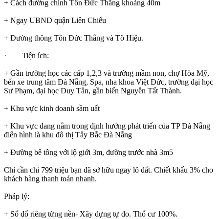
+ Cách đường chính Tôn Đức Thắng khoảng 40m
+ Ngay UBND quận Liên Chiểu
+ Đường thông Tôn Đức Thắng và Tô Hiệu.
· Tiện ích:
+ Gần trường học các cấp 1,2,3 và trường mầm non, chợ Hòa Mỹ,
bến xe trung tâm Đà Nẵng, Spa, nha khoa Việt Đức, trường đại học
Sư Phạm, đại học Duy Tân, gần biển Nguyễn Tất Thành.
+ Khu vực kinh doanh sầm uất
+ Khu vực đang nằm trong định hướng phát triển của TP Đà Nẵng
điển hình là khu đô thị Tây Bắc Đà Nẵng
+ Đường bê tông với lộ giới 3m, đường trước nhà 3m5
Chỉ cần chi 799 triệu bạn đã sở hữu ngay lô đất. Chiết khấu 3% cho
khách hàng thanh toán nhanh.
Pháp lý:
+ Sổ đổ riêng từng nền- Xây dựng tự do. Thổ cư 100%.