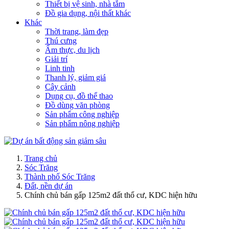
Thiết bị vệ sinh, nhà tắm
Đồ gia dụng, nội thất khác
Khác
Thời trang, làm đẹp
Thú cưng
Ẩm thực, du lịch
Giải trí
Linh tinh
Thanh lý, giảm giá
Cây cảnh
Dụng cụ, đồ thể thao
Đồ dùng văn phòng
Sản phẩm công nghiệp
Sản phẩm nông nghiệp
Trang chủ
Sóc Trăng
Thành phố Sóc Trăng
Đất, nền dự án
Chính chủ bán gấp 125m2 đất thổ cư, KDC hiện hữu