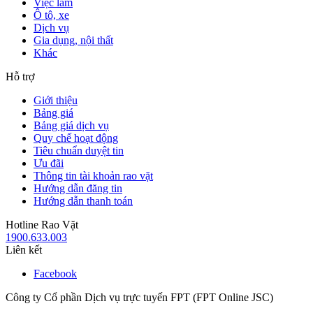
Việc làm
Ô tô, xe
Dịch vụ
Gia dụng, nội thất
Khác
Hỗ trợ
Giới thiệu
Bảng giá
Bảng giá dịch vụ
Quy chế hoạt động
Tiêu chuẩn duyệt tin
Ưu đãi
Thông tin tài khoản rao vặt
Hướng dẫn đăng tin
Hướng dẫn thanh toán
Hotline Rao Vặt
1900.633.003
Liên kết
Facebook
Công ty Cổ phần Dịch vụ trực tuyến FPT (FPT Online JSC)