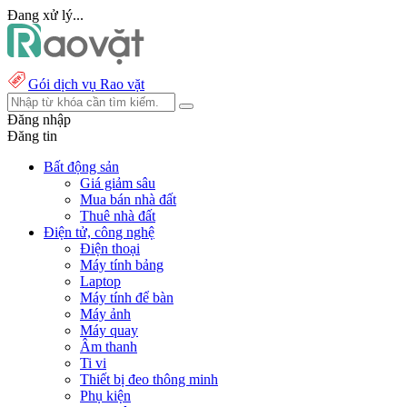
Đang xử lý...
Gói dịch vụ Rao vặt
Đăng nhập
Đăng tin
Bất động sản
Giá giảm sâu
Mua bán nhà đất
Thuê nhà đất
Điện tử, công nghệ
Điện thoại
Máy tính bảng
Laptop
Máy tính để bàn
Máy ảnh
Máy quay
Âm thanh
Ti vi
Thiết bị đeo thông minh
Phụ kiện