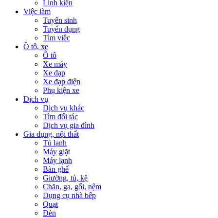
Linh kiện
Việc làm
Tuyển sinh
Tuyển dụng
Tìm việc
Ô tô, xe
Ô tô
Xe máy
Xe đạp
Xe đạp điện
Phụ kiện xe
Dịch vụ
Dịch vụ khác
Tìm đối tác
Dịch vụ gia đình
Gia dụng, nội thất
Tủ lạnh
Máy giặt
Máy lạnh
Bàn ghế
Giường, tủ, kệ
Chăn, ga, gối, nệm
Dụng cụ nhà bếp
Quạt
Đèn