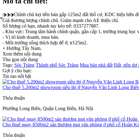
Mô tả chi tiết:
⬗⬗⬗Chính chủ kẹt tiền bán gấp 125m2 đất thổ cư, KDC hiện hữu 
⃗⃗⃗Giá thương lượng chính chủ. Giảm mạnh cho AE thiện chí.
Số lượng có hạn, nhanh tay kẻo trễ: 0337277887.
- Khu vực: Trung tâm hành chính quận, gần cấp 1, trường trung học v
- Vị trí kinh doanh, mua bán.
- Môi trường sống thích hợp để ở, tr125m2.
+ Hướng Tây Nam.
Xem thêm nội dung
Thu gọn nội dung
Tags:
Sóc Trăng
Thành phố Sóc Trăng
Mua bán nhà đất
Đất, nền dự 
Gợi ý cho bạn:
Tin rao nổi bật
Cho thuê 5.200m2 showroom siêu thị ở Nguyễn Văn Linh Long Biê
Thỏa thuận
Phường Long Biên, Quận Long Biên, Hà Nội
Cho thuê ngay 8500m2 sàn thương mại văn phòng ở phố cổ Hoàn K
Thỏa thuận