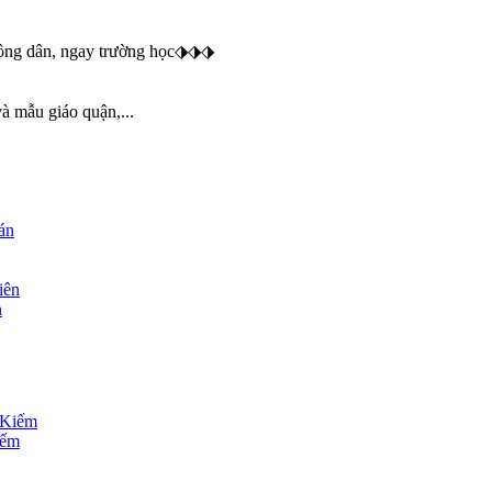
đông dân, ngay trường học⬗⬗⬗
à mẫu giáo quận,...
án
n
iếm