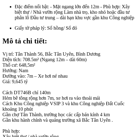
Đặc điểm nổi bật:
- Mặt ngang lớn đến 12m - Phù hợp: Xây
biệt thự / Nhà vườn rộng Làm nhà trọ, kho nhỏ hoặc đầu tư
phân lô Đầu tư trung – dài hạn khu vực gần khu Công nghiệp
Giấy tờ pháp lý:
Sổ hồng/ Sổ đỏ
Mô tả chi tiết:
Vị trí: Tân Thành 56, Bắc Tân Uyên, Bình Dương
Diện tích: 708.5m² (Ngang 12m – dài 60m)
Thổ cư: 648,5m²
Hướng: Nam
Đường vào: 7m – Xe hơi né nhau
Giá: 9,645 tỷ
Cách DT746B chỉ 140m
Hẻm bê tông rộng hơn 7m, xe hơi ra vào thoải mái
Cách Khu Công nghiệp VSIP 3 và khu Công nghiệp Đất Cuốc
khoảng 10 phút
Gần chợ Tân Thành, trường học các cấp bán kính 4 km
Gần khu hành chính và quảng trường xã Bắc Tân Uyên .
Phù hợp:
Xây biệt thự / nhà vườn rộng