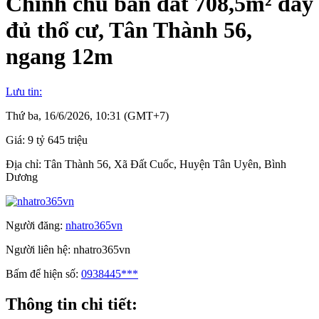
Chính chủ bán đất 708,5m² đầy
đủ thổ cư, Tân Thành 56,
ngang 12m
Lưu tin:
Thứ ba, 16/6/2026, 10:31 (GMT+7)
Giá:
9 tỷ 645 triệu
Địa chỉ:
Tân Thành 56, Xã Đất Cuốc, Huyện Tân Uyên, Bình
Dương
Người đăng:
nhatro365vn
Người liên hệ:
nhatro365vn
Bấm để hiện số:
0938445***
Thông tin chi tiết: