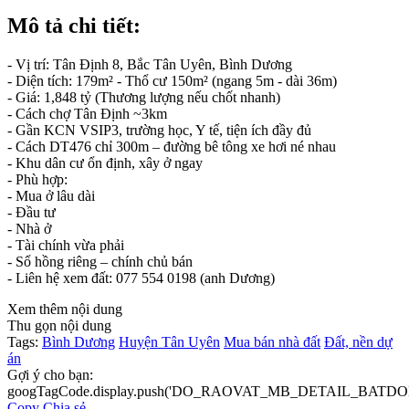
Mô tả chi tiết:
- Vị trí: Tân Định 8, Bắc Tân Uyên, Bình Dương
- Diện tích: 179m² - Thổ cư 150m² (ngang 5m - dài 36m)
- Giá: 1,848 tỷ (Thương lượng nếu chốt nhanh)
- Cách chợ Tân Định ~3km
- Gần KCN VSIP3, trường học, Y tế, tiện ích đầy đủ
- Cách DT476 chỉ 300m – đường bê tông xe hơi né nhau
- Khu dân cư ổn định, xây ở ngay
- Phù hợp:
- Mua ở lâu dài
- Đầu tư
- Nhà ở
- Tài chính vừa phải
- Sổ hồng riêng – chính chủ bán
- Liên hệ xem đất: 077 554 0198 (anh Dương)
Xem thêm nội dung
Thu gọn nội dung
Tags:
Bình Dương
Huyện Tân Uyên
Mua bán nhà đất
Đất, nền dự
án
Gợi ý cho bạn:
googTagCode.display.push('DO_RAOVAT_MB_DETAIL_BATDO
Copy
Chia sẻ