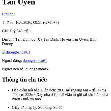
Tân Uyên
Lưu tin:
Thứ ba, 16/6/2026, 09:51 (GMT+7)
Giá:
1 tỷ 848 triệu
Địa chỉ:
Tân Định 08, Xã Tân Định, Huyện Tân Uyên, Bình
Dương
Người đăng:
duongbandat61
Người liên hệ:
duongbandat61
Thông tin chi tiết:
Đặc điểm nổi bật:
Diện tích: 283.1m² (ngang 6m – dài 47m)
Thổ cư: 253m² Xây nhà ở lâu dài Đầu tư giữ tài sản Làm nhà
vườn / nhà trọ nhỏ
Giấy tờ pháp lý:
Sổ hồng/ Sổ đỏ