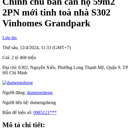
Chính chủ bán căn hộ 59m2
2PN mới tinh toà nhà S302
Vinhomes Grandpark
Lưu tin:
Thứ sáu, 12/4/2024, 11:33 (GMT+7)
Giá:
2 tỷ 468 triệu
Địa chỉ:
S302, Nguyễn Xiển, Phường Long Thạnh Mỹ, Quận 9, TP
Hồ Chí Minh
Người đăng:
dumengsheng
Người liên hệ:
dumengsheng
Bấm để hiện số:
0985121***
Mô tả chi tiết: