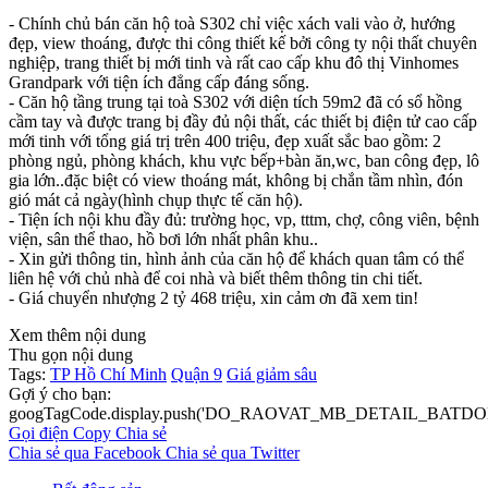
- Chính chủ bán căn hộ toà S302 chỉ việc xách vali vào ở, hướng
đẹp, view thoáng, được thi công thiết kế bởi công ty nội thất chuyên
nghiệp, trang thiết bị mới tinh và rất cao cấp khu đô thị Vinhomes
Grandpark với tiện ích đẳng cấp đáng sống.
- Căn hộ tầng trung tại toà S302 với diện tích 59m2 đã có sổ hồng
cầm tay và được trang bị đầy đủ nội thất, các thiết bị điện tử cao cấp
mới tinh với tổng giá trị trên 400 triệu, đẹp xuất sắc bao gồm: 2
phòng ngủ, phòng khách, khu vực bếp+bàn ăn,wc, ban công đẹp, lô
gia lớn..đặc biệt có view thoáng mát, không bị chắn tầm nhìn, đón
gió mát cả ngày(hình chụp thực tế căn hộ).
- Tiện ích nội khu đầy đủ: trường học, vp, tttm, chợ, công viên, bệnh
viện, sân thể thao, hồ bơi lớn nhất phân khu..
- Xin gửi thông tin, hình ảnh của căn hộ để khách quan tâm có thể
liên hệ với chủ nhà để coi nhà và biết thêm thông tin chi tiết.
- Giá chuyển nhượng 2 tỷ 468 triệu, xin cảm ơn đã xem tin!
Xem thêm nội dung
Thu gọn nội dung
Tags:
TP Hồ Chí Minh
Quận 9
Giá giảm sâu
Gợi ý cho bạn:
googTagCode.display.push('DO_RAOVAT_MB_DETAIL_BATDO
Gọi điện
Copy
Chia sẻ
Chia sẻ qua Facebook
Chia sẻ qua Twitter