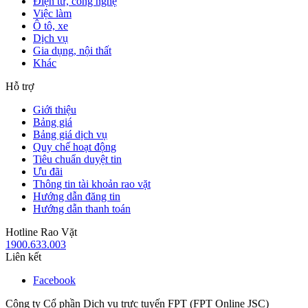
Điện tử, công nghệ
Việc làm
Ô tô, xe
Dịch vụ
Gia dụng, nội thất
Khác
Hỗ trợ
Giới thiệu
Bảng giá
Bảng giá dịch vụ
Quy chế hoạt động
Tiêu chuẩn duyệt tin
Ưu đãi
Thông tin tài khoản rao vặt
Hướng dẫn đăng tin
Hướng dẫn thanh toán
Hotline Rao Vặt
1900.633.003
Liên kết
Facebook
Công ty Cổ phần Dịch vụ trực tuyến FPT (FPT Online JSC)