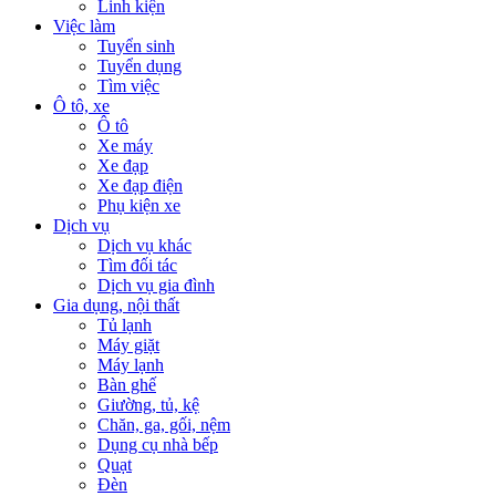
Linh kiện
Việc làm
Tuyển sinh
Tuyển dụng
Tìm việc
Ô tô, xe
Ô tô
Xe máy
Xe đạp
Xe đạp điện
Phụ kiện xe
Dịch vụ
Dịch vụ khác
Tìm đối tác
Dịch vụ gia đình
Gia dụng, nội thất
Tủ lạnh
Máy giặt
Máy lạnh
Bàn ghế
Giường, tủ, kệ
Chăn, ga, gối, nệm
Dụng cụ nhà bếp
Quạt
Đèn