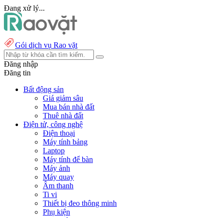
Đang xử lý...
Gói dịch vụ Rao vặt
Đăng nhập
Đăng tin
Bất động sản
Giá giảm sâu
Mua bán nhà đất
Thuê nhà đất
Điện tử, công nghệ
Điện thoại
Máy tính bảng
Laptop
Máy tính để bàn
Máy ảnh
Máy quay
Âm thanh
Ti vi
Thiết bị đeo thông minh
Phụ kiện