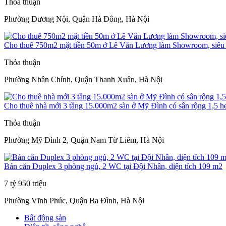
Thỏa thuận
Phường Dương Nội, Quận Hà Đông, Hà Nội
Cho thuê 750m2 mặt tiền 50m ở Lê Văn Lương làm Showroom, siêu t
Thỏa thuận
Phường Nhân Chính, Quận Thanh Xuân, Hà Nội
Cho thuê nhà mới 3 tầng 15.000m2 sàn ở Mỹ Đình có sân rộng 1,5 h
Thỏa thuận
Phường Mỹ Đình 2, Quận Nam Từ Liêm, Hà Nội
Bán căn Duplex 3 phòng ngủ, 2 WC tại Đội Nhân, diện tích 109 m2
7 tỷ 950 triệu
Phường Vĩnh Phúc, Quận Ba Đình, Hà Nội
Bất động sản