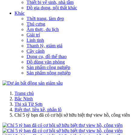
Thiết bị vệ sinh, nhà tắm
Đồ gia dụng, nội thất khác
Khác
Thời trang, làm đẹp
Thú cưng
Ẩm thực, du lịch
Giải trí
Linh tinh
Thanh lý, giảm giá
Cây cảnh
Dụng cụ, đồ thể thao
Đồ dùng văn phòng
Sản phẩm công nghiệp
Sản phẩm nông nghiệp
Trang chủ
Bắc Ninh
Thị xã Từ Sơn
Biệt thự, liền kề, phân lô
Chỉ 5 tỷ bạn đã có cơ hội sở hữu biệt thự view hồ, công viên