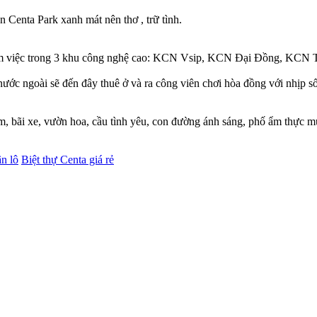
 Centa Park xanh mát nên thơ , trữ tình.
 việc trong 3 khu công nghệ cao: KCN Vsip, KCN Đại Đồng, KCN Tiên
nước ngoài sẽ đến đây thuê ở và ra công viên chơi hòa đồng với nhịp s
, bãi xe, vườn hoa, cầu tình yêu, con đường ánh sáng, phố ẩm thực m
ân lô
Biệt thự Centa giá rẻ