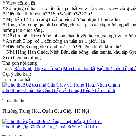
* View công viên
* Số lượng có hạn 12 xuất đắc địa nhất view hồ Centa, view công viên
* Diện tích linh hoạt từ 216m2- 240m2-270m2
* Mặt tiền 12-15m rộng thoáng bám đường nhựa 13.5m-23m
* Hàng xóm xung quanh là những chuyên gia cao cấp nước ngoài làm
hưởng thụ cuộc sống.
* Dễ cho thế hệ trẻ tương lai con cháu luyện học ngoại ngữ vì người 
* An ninh 5 lớp, có 1 đồn công an tuần tra 1 giờ/1 lần
* Hiện hữu 3 công viên xanh mát: Có 99 tiện ích nội khu như:
+ Nhà Hàng Hàn Quốc, Nhật Bản, sân bóng , sân tennis, khu tập Gym
Xem thêm nội dung
Thu gọn nội dung
Tags:
Bắc Ninh
Thị xã Từ Sơn
Mua bán nhà đất
Biệt thự, liền kề, ph
Gợi ý cho bạn:
Tin rao nổi bật
Cho thuê 02 toà nhà Cầu Giấy và Trung Hoà, Nhân Chính
Thỏa thuận
Phường Trung Hòa, Quận Cầu Giấy, Hà Nội
Cho thuê gấp 3000m2 tầng 1 mặt đường Tố Hữu