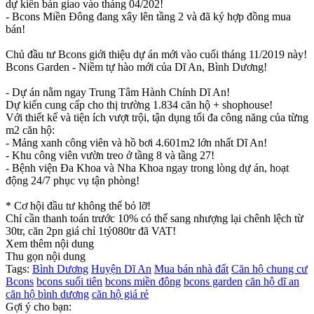
dự kiến bàn giao vào tháng 04/202!
- Bcons Miền Đông đang xây lên tầng 2 và đã ký hợp đồng mua
bán!
Chủ đầu tư Bcons giới thiệu dự án mới vào cuối tháng 11/2019 này!
Bcons Garden - Niềm tự hào mới của Dĩ An, Bình Dương!
- Dự án nằm ngay Trung Tâm Hành Chính Dĩ An!
Dự kiến cung cấp cho thị trường 1.834 căn hộ + shophouse!
Với thiết kế và tiện ích vượt trội, tận dụng tối đa công năng của từng
m2 căn hộ:
- Mảng xanh công viên và hồ bơi 4.601m2 lớn nhất Dĩ An!
- Khu công viên vườn treo ở tầng 8 và tầng 27!
- Bệnh viện Đa Khoa và Nha Khoa ngay trong lòng dự án, hoạt
động 24/7 phục vụ tận phòng!
* Cơ hội đầu tư không thể bỏ lỡ!
Chỉ cần thanh toán trước 10% có thể sang nhượng lại chênh lệch từ
30tr, căn 2pn giá chỉ 1tỷ080tr đã VAT!
Xem thêm nội dung
Thu gọn nội dung
Tags:
Bình Dương
Huyện Dĩ An
Mua bán nhà đất
Căn hộ chung cư
Bcons
bcons suối tiên
bcons miền đông
bcons garden
căn hộ dĩ an
căn hộ bình dương
căn hộ giá rẻ
Gợi ý cho bạn: