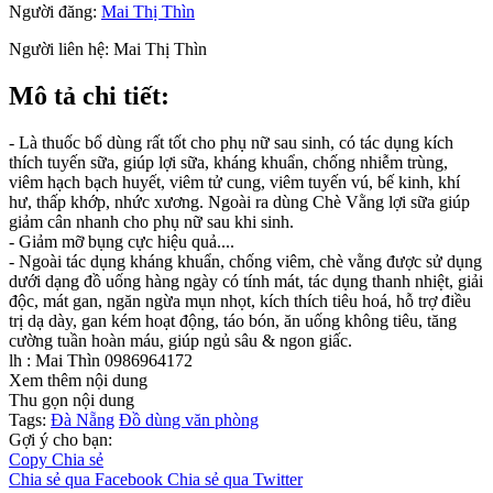
Người đăng:
Mai Thị Thìn
Người liên hệ:
Mai Thị Thìn
Mô tả chi tiết:
- Là thuốc bổ dùng rất tốt cho phụ nữ sau sinh, có tác dụng kích
thích tuyến sữa, giúp lợi sữa, kháng khuẩn, chống nhiễm trùng,
viêm hạch bạch huyết, viêm tử cung, viêm tuyến vú, bế kinh, khí
hư, thấp khớp, nhức xương. Ngoài ra dùng Chè Vằng lợi sữa giúp
giảm cân nhanh cho phụ nữ sau khi sinh.
- Giảm mỡ bụng cực hiệu quả....
- Ngoài tác dụng kháng khuẩn, chống viêm, chè vằng được sử dụng
dưới dạng đồ uống hàng ngày có tính mát, tác dụng thanh nhiệt, giải
độc, mát gan, ngăn ngừa mụn nhọt, kích thích tiêu hoá, hỗ trợ điều
trị dạ dày, gan kém hoạt động, táo bón, ăn uống không tiêu, tăng
cường tuần hoàn máu, giúp ngủ sâu & ngon giấc.
lh : Mai Thìn 0986964172
Xem thêm nội dung
Thu gọn nội dung
Tags:
Đà Nẵng
Đồ dùng văn phòng
Gợi ý cho bạn:
Copy
Chia sẻ
Chia sẻ qua Facebook
Chia sẻ qua Twitter