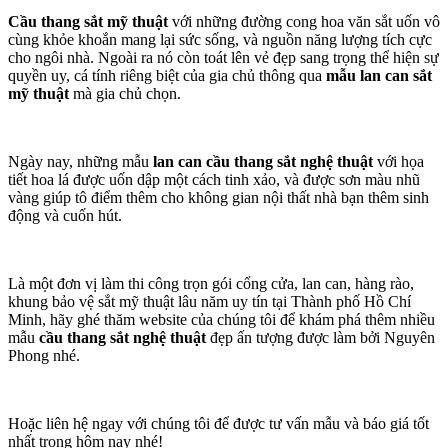
Cầu thang sắt mỹ thuật
với những đường cong hoa văn sắt uốn vô
cùng khỏe khoắn mang lại sức sống, và nguồn năng lượng tích cực
cho ngôi nhà. Ngoài ra nó còn toát lên vẻ đẹp sang trọng thể hiện sự
quyền uy, cá tính riêng biệt của gia chủ thông qua
mẫu lan can sắt
mỹ thuật
mà gia chủ chọn.
Ngày nay, những mẫu
lan can cầu thang sắt nghệ thuật
với họa
tiết hoa lá được uốn dập một cách tinh xảo, và được sơn màu nhũ
vàng giúp tô điểm thêm cho không gian nội thất nhà bạn thêm sinh
động và cuốn hút.
Là một đơn vị làm thi công trọn gói cổng cửa, lan can, hàng rào,
khung bảo vệ sắt mỹ thuật lâu năm uy tín tại Thành phố Hồ Chí
Minh, hãy ghé thăm website của chúng tôi để khám phá thêm nhiều
mẫu
cầu thang sắt nghệ thuật
đẹp ấn tượng được làm bởi Nguyên
Phong nhé.
Hoặc liên hệ ngay với chúng tôi để được tư vấn mẫu và báo giá tốt
nhất trong hôm nay nhé!