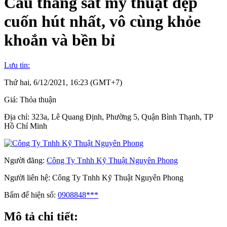
Cầu thang sắt mỹ thuật đẹp
cuốn hút nhất, vô cùng khỏe
khoắn và bền bỉ
Lưu tin:
Thứ hai, 6/12/2021, 16:23 (GMT+7)
Giá:
Thỏa thuận
Địa chỉ:
323a, Lê Quang Định, Phường 5, Quận Bình Thạnh, TP
Hồ Chí Minh
Người đăng:
Công Ty Tnhh Kỹ Thuật Nguyên Phong
Người liên hệ:
Công Ty Tnhh Kỹ Thuật Nguyên Phong
Bấm để hiện số:
0908848***
Mô tả chi tiết: