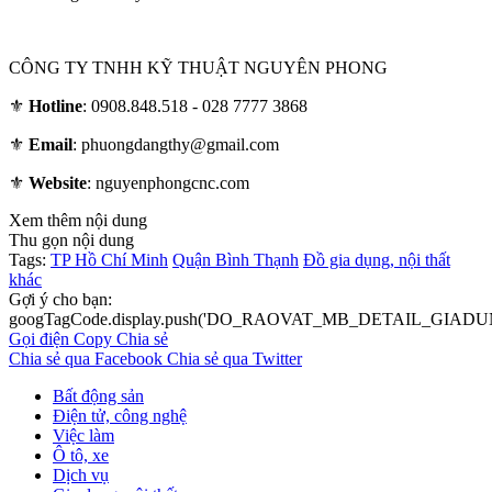
CÔNG TY TNHH KỸ THUẬT NGUYÊN PHONG
⚜
Hotline
: 0908.848.518 - 028 7777 3868
⚜
Email
: phuongdangthy@gmail.com
⚜
Website
: nguyenphongcnc.com
Xem thêm nội dung
Thu gọn nội dung
Tags:
TP Hồ Chí Minh
Quận Bình Thạnh
Đồ gia dụng, nội thất
khác
Gợi ý cho bạn:
googTagCode.display.push('DO_RAOVAT_MB_DETAIL_GIADU
Gọi điện
Copy
Chia sẻ
Chia sẻ qua Facebook
Chia sẻ qua Twitter
Bất động sản
Điện tử, công nghệ
Việc làm
Ô tô, xe
Dịch vụ