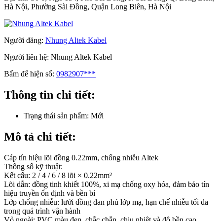
Hà Nội, Phường Sài Đồng, Quận Long Biên, Hà Nội
Người đăng:
Nhung Altek Kabel
Người liên hệ:
Nhung Altek Kabel
Bấm để hiện số:
0982907***
Thông tin chi tiết:
Trạng thái sản phẩm:
Mới
Mô tả chi tiết:
Cáp tín hiệu lõi đồng 0.22mm, chống nhiễu Altek
Thông số kỹ thuật:
Kết cấu: 2 / 4 / 6 / 8 lõi × 0.22mm²
Lõi dẫn: đồng tinh khiết 100%, xi mạ chống oxy hóa, đảm bảo tín
hiệu truyền ổn định và bền bỉ
Lớp chống nhiễu: lưới đồng đan phủ lớp mạ, hạn chế nhiễu tối đa
trong quá trình vận hành
Vỏ ngoài: PVC màu đen, chắc chắn, chịu nhiệt và độ bền cao