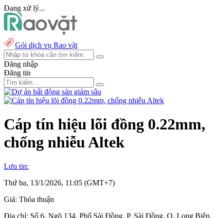
Đang xử lý...
Gói dịch vụ Rao vặt
Đăng nhập
Đăng tin
Cáp tín hiệu lõi đồng 0.22mm,
chống nhiễu Altek
Lưu tin:
Thứ ba, 13/1/2026, 11:05 (GMT+7)
Giá:
Thỏa thuận
Địa chỉ:
Số 6, Ngõ 134, Phố Sài Đồng, P. Sài Đồng, Q. Long Biên,