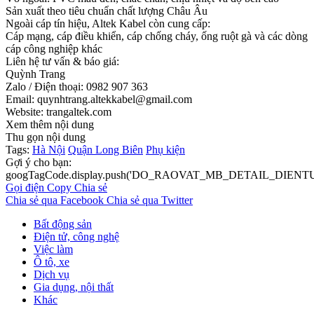
Sản xuất theo tiêu chuẩn chất lượng Châu Âu
Ngoài cáp tín hiệu, Altek Kabel còn cung cấp:
Cáp mạng, cáp điều khiển, cáp chống cháy, ống ruột gà và các dòng
cáp công nghiệp khác
Liên hệ tư vấn & báo giá:
Quỳnh Trang
Zalo / Điện thoại: 0982 907 363
Email: quynhtrang.altekkabel@gmail.com
Website: trangaltek.com
Xem thêm nội dung
Thu gọn nội dung
Tags:
Hà Nội
Quận Long Biên
Phụ kiện
Gợi ý cho bạn:
googTagCode.display.push('DO_RAOVAT_MB_DETAIL_DIEN
Gọi điện
Copy
Chia sẻ
Chia sẻ qua Facebook
Chia sẻ qua Twitter
Bất động sản
Điện tử, công nghệ
Việc làm
Ô tô, xe
Dịch vụ
Gia dụng, nội thất
Khác