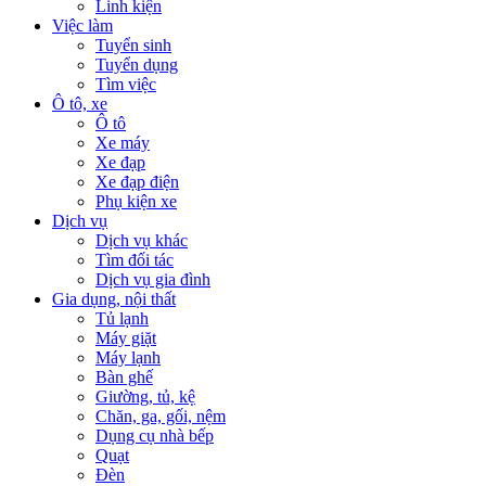
Linh kiện
Việc làm
Tuyển sinh
Tuyển dụng
Tìm việc
Ô tô, xe
Ô tô
Xe máy
Xe đạp
Xe đạp điện
Phụ kiện xe
Dịch vụ
Dịch vụ khác
Tìm đối tác
Dịch vụ gia đình
Gia dụng, nội thất
Tủ lạnh
Máy giặt
Máy lạnh
Bàn ghế
Giường, tủ, kệ
Chăn, ga, gối, nệm
Dụng cụ nhà bếp
Quạt
Đèn