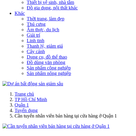
Thiết bị vệ sinh, nhà tắm
Đồ gia dụng, nội thất khác
Khác
Thời trang, làm đẹp
Thú cưng
Ẩm thực, du lịch
Giải trí
Linh tinh
Thanh lý, giảm giá
Cây cảnh
Dụng cụ, đồ thể thao
Đồ dùng văn phòng
Sản phẩm công nghiệp
Sản phẩm nông nghiệp
Trang chủ
TP Hồ Chí Minh
Quận 1
Tuyển dụng
Cần tuyển nhân viên bán hàng tại cửa hàng ở Quận 1