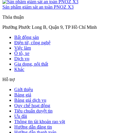
Sản phẩm giám sát an toàn PNOZ X3
Thỏa thuận
Phường Phước Long B, Quận 9, TP Hồ Chí Minh
Bất động sản
Điện tử, công nghệ
Việc làm
Ô tô, xe
Dịch vụ
Gia dụng, nội thất
Khác
Hỗ trợ
Giới thiệu
Bảng giá
Bảng giá dịch vụ
Quy chế hoạt động
Tiêu chuẩn duyệt tin
Ưu đãi
Thông tin tài khoản rao vặt
Hướng dẫn đăng tin
Hướng dẫn thanh toán