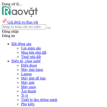
Đang xử lý...
Gói dịch vụ Rao vặt
Đăng nhập
Đăng tin
Bất động sản
Giá giảm sâu
Mua bán nhà đất
Thuê nhà đất
Điện tử, công nghệ
Điện thoại
Máy tính bảng
Laptop
Máy tính để bàn
Máy ảnh
Máy quay
Âm thanh
Ti vi
Thiết bị đeo thông minh
Phụ kiện