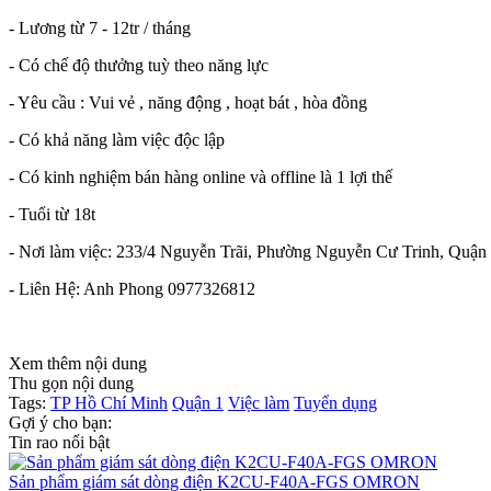
- Lương từ 7 - 12tr / tháng
- Có chế độ thưởng tuỳ theo năng lực
- Yêu cầu : Vui vẻ , năng động , hoạt bát , hòa đồng
- Có khả năng làm việc độc lập
- Có kinh nghiệm bán hàng online và offline là 1 lợi thế
- Tuổi từ 18t
- Nơi làm việc: 233/4 Nguyễn Trãi, Phường Nguyễn Cư Trinh, Quận
- Liên Hệ: Anh Phong 0977326812
Xem thêm nội dung
Thu gọn nội dung
Tags:
TP Hồ Chí Minh
Quận 1
Việc làm
Tuyển dụng
Gợi ý cho bạn:
Tin rao nổi bật
Sản phẩm giám sát dòng điện K2CU-F40A-FGS OMRON