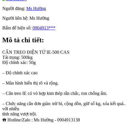
Người đăng:
Ms Hường
Người liên hệ:
Ms Hường
Bấm để hiện số:
0904913***
Mô tả chi tiết:
CÂN TREO ĐIỆN TỬ IE-500 CAS
Tải trọng: 500kg
Độ chính xác: 50g
– Độ chính xác cao
– Màn hình hiển thị rõ và rộng.
– Cân treo IE có vỏ hợp kim thép rắn chắc, ron chống ẩm.
– Chức năng cân đơn giản: trừ bì, cộng dồn, giữ số kg, xóa kết quả..
với nhiều
tính năng vượt trội.
☎️ Hotline/Zalo : Ms Hường - 0904913138