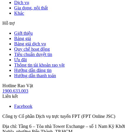
Dịch vụ
Gia dụng, nội thất
Khác
Hỗ trợ
Giới thiệu
Bảng giá
Bảng giá dịch vụ
Quy chế hoạt động
Tiêu chuẩn duyệt tin
Ưu đãi
Thông tin tài khoản rao vặt
Hướng dẫn đăng tin
Hướng dẫn thanh toán
Hotline Rao Vặt
1900.633.003
Liên kết
Facebook
Công ty Cổ phần Dịch vụ trực tuyến FPT (FPT Online JSC)
Địa chỉ: Tầng 6 – Tòa nhà Tower Exchange – số 1 Nam Kỳ Khởi
Nghĩa, phường Bến Thành, TP HCM.