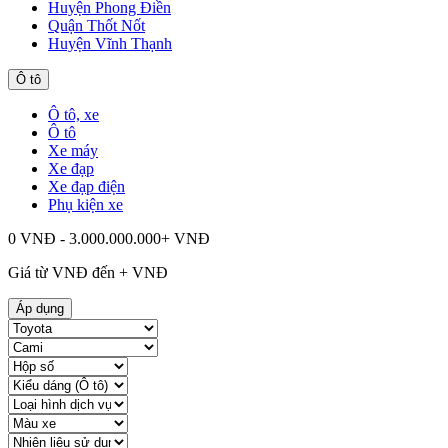
Huyện Phong Điền
Quận Thốt Nốt
Huyện Vĩnh Thạnh
Ô tô
Ô tô, xe
Ô tô
Xe máy
Xe đạp
Xe đạp điện
Phụ kiện xe
0 VNĐ - 3.000.000.000+ VNĐ
Giá từ
VNĐ đến
+
VNĐ
Áp dụng