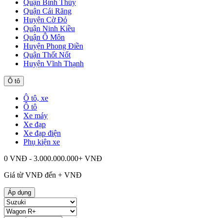
Quận Bình Thủy
Quận Cái Răng
Huyện Cờ Đỏ
Quận Ninh Kiều
Quận Ô Môn
Huyện Phong Điền
Quận Thốt Nốt
Huyện Vĩnh Thạnh
Ô tô
Ô tô, xe
Ô tô
Xe máy
Xe đạp
Xe đạp điện
Phụ kiện xe
0 VNĐ - 3.000.000.000+ VNĐ
Giá từ
VNĐ đến
+
VNĐ
Áp dụng