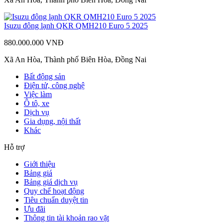
Isuzu đông lạnh QKR QMH210 Euro 5 2025
880.000.000 VNĐ
Xã An Hòa, Thành phố Biên Hòa, Đồng Nai
Bất động sản
Điện tử, công nghệ
Việc làm
Ô tô, xe
Dịch vụ
Gia dụng, nội thất
Khác
Hỗ trợ
Giới thiệu
Bảng giá
Bảng giá dịch vụ
Quy chế hoạt động
Tiêu chuẩn duyệt tin
Ưu đãi
Thông tin tài khoản rao vặt