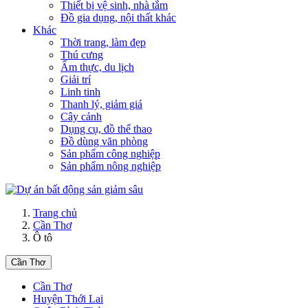
Thiết bị vệ sinh, nhà tắm
Đồ gia dụng, nội thất khác
Khác
Thời trang, làm đẹp
Thú cưng
Ẩm thực, du lịch
Giải trí
Linh tinh
Thanh lý, giảm giá
Cây cảnh
Dụng cụ, đồ thể thao
Đồ dùng văn phòng
Sản phẩm công nghiệp
Sản phẩm nông nghiệp
Trang chủ
Cần Thơ
Ô tô
Cần Thơ
Cần Thơ
Huyện Thới Lai