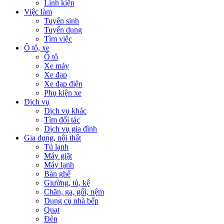
Linh kiện
Việc làm
Tuyển sinh
Tuyển dụng
Tìm việc
Ô tô, xe
Ô tô
Xe máy
Xe đạp
Xe đạp điện
Phụ kiện xe
Dịch vụ
Dịch vụ khác
Tìm đối tác
Dịch vụ gia đình
Gia dụng, nội thất
Tủ lạnh
Máy giặt
Máy lạnh
Bàn ghế
Giường, tủ, kệ
Chăn, ga, gối, nệm
Dụng cụ nhà bếp
Quạt
Đèn