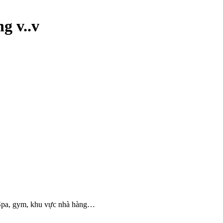
g v..v
hà Spa, gym, khu vực nhà hàng…