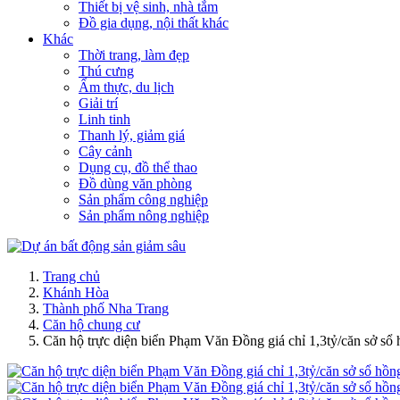
Thiết bị vệ sinh, nhà tắm
Đồ gia dụng, nội thất khác
Khác
Thời trang, làm đẹp
Thú cưng
Ẩm thực, du lịch
Giải trí
Linh tinh
Thanh lý, giảm giá
Cây cảnh
Dụng cụ, đồ thể thao
Đồ dùng văn phòng
Sản phẩm công nghiệp
Sản phẩm nông nghiệp
Trang chủ
Khánh Hòa
Thành phố Nha Trang
Căn hộ chung cư
Căn hộ trực diện biển Phạm Văn Đồng giá chỉ 1,3tỷ/căn sở sổ 