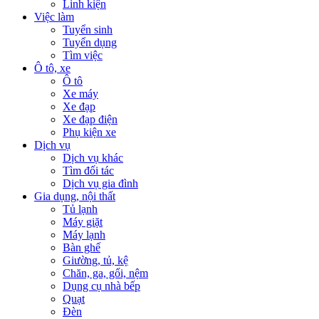
Linh kiện
Việc làm
Tuyển sinh
Tuyển dụng
Tìm việc
Ô tô, xe
Ô tô
Xe máy
Xe đạp
Xe đạp điện
Phụ kiện xe
Dịch vụ
Dịch vụ khác
Tìm đối tác
Dịch vụ gia đình
Gia dụng, nội thất
Tủ lạnh
Máy giặt
Máy lạnh
Bàn ghế
Giường, tủ, kệ
Chăn, ga, gối, nệm
Dụng cụ nhà bếp
Quạt
Đèn