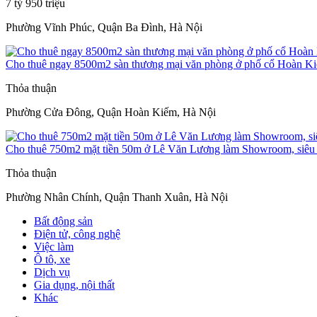
7 tỷ 950 triệu
Phường Vĩnh Phúc, Quận Ba Đình, Hà Nội
Cho thuê ngay 8500m2 sàn thương mại văn phòng ở phố cổ Hoàn K
Thỏa thuận
Phường Cửa Đông, Quận Hoàn Kiếm, Hà Nội
Cho thuê 750m2 mặt tiền 50m ở Lê Văn Lương làm Showroom, siêu t
Thỏa thuận
Phường Nhân Chính, Quận Thanh Xuân, Hà Nội
Bất động sản
Điện tử, công nghệ
Việc làm
Ô tô, xe
Dịch vụ
Gia dụng, nội thất
Khác