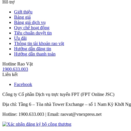
Hỗ trợ
Giới thiệu
Bảng giá
Bảng giá dịch vụ
Quy chế hoạt động
Tiêu chuẩn duyệt tin
Ưu đãi
Thông tin tài khoản rao vặt
Hướng dẫn đăng tin
Hướng dẫn thanh toán
Hotline Rao Vặt
1900.633.003
Liên kết
Facebook
Công ty Cổ phần Dịch vụ trực tuyến FPT (FPT Online JSC)
Địa chỉ: Tầng 6 – Tòa nhà Tower Exchange – số 1 Nam Kỳ Khởi N
Hotline: 1900.633.003 | Email: raovat@vnexpress.net