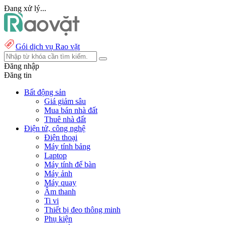
Đang xử lý...
Gói dịch vụ Rao vặt
Đăng nhập
Đăng tin
Bất động sản
Giá giảm sâu
Mua bán nhà đất
Thuê nhà đất
Điện tử, công nghệ
Điện thoại
Máy tính bảng
Laptop
Máy tính để bàn
Máy ảnh
Máy quay
Âm thanh
Ti vi
Thiết bị đeo thông minh
Phụ kiện