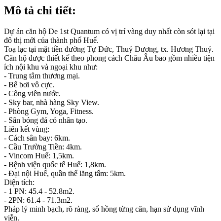
Mô tả chi tiết:
Dự án căn hộ De 1st Quantum có vị trí vàng duy nhất còn sót lại tại
đô thị mới của thành phố Huế.
Toạ lạc tại mặt tiền đường Tự Đức, Thuỷ Dương, tx. Hương Thuỷ.
Căn hộ được thiết kế theo phong cách Châu Âu bao gồm nhiều tiện
ích nội khu và ngoại khu như:
- Trung tâm thương mại.
- Bể bơi vô cực.
- Công viên nước.
- Sky bar, nhà hàng Sky View.
- Phòng Gym, Yoga, Fitness.
- Sân bóng đá cỏ nhân tạo.
Liên kết vùng:
- Cách sân bay: 6km.
- Cầu Trường Tiền: 4km.
- Vincom Huế: 1,5km.
- Bệnh viện quốc tế Huế: 1,8km.
- Đại nội Huế, quần thể lăng tẩm: 5km.
Diện tích:
- 1 PN: 45.4 - 52.8m2.
- 2PN: 61.4 - 71.3m2.
Pháp lý minh bạch, rõ ràng, sổ hồng từng căn, hạn sử dụng vĩnh
viễn.