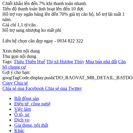
Chiết khấu lên đến 7% khi thanh toán nhanh.
Tiến độ thanh toán linh hoạt lên đến 10 đợt.
Hỗ trợ vay ngân hàng lên đến 70% giá trị căn hộ, hỗ trợ lãi suất 1
năm.
Giá chỉ 1,1 tỷ/căn.
Hỗ trợ sang nhượng ko mất phí
Liên hệ chọn căn đẹp ngay - 0934 822 322
Xem thêm nội dung
Thu gọn nội dung
Tags:
Thừa Thiên Huế
Thị xã Hương Thủy
Mua bán nhà đất
Căn
hộ chung cư
Gợi ý cho bạn:
googTagCode.display.push('DO_RAOVAT_MB_DETAIL_BATDO
Copy
Chia sẻ
Chia sẻ qua Facebook
Chia sẻ qua Twitter
Bất động sản
Điện tử, công nghệ
Việc làm
Ô tô, xe
Dịch vụ
Gia dụng, nội thất
Khác