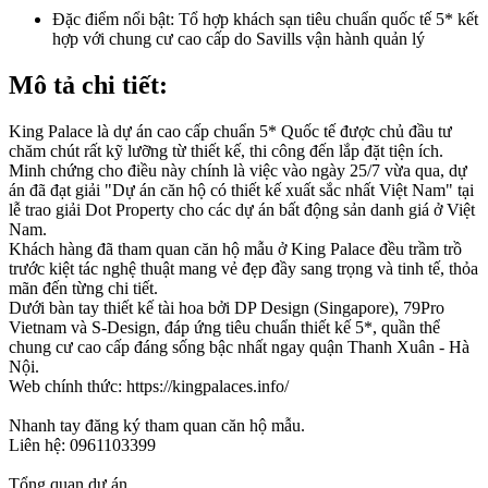
Đặc điểm nổi bật:
Tổ hợp khách sạn tiêu chuẩn quốc tế 5* kết
hợp với chung cư cao cấp do Savills vận hành quản lý
Mô tả chi tiết:
King Palace là dự án cao cấp chuẩn 5* Quốc tế được chủ đầu tư
chăm chút rất kỹ lưỡng từ thiết kế, thi công đến lắp đặt tiện ích.
Minh chứng cho điều này chính là việc vào ngày 25/7 vừa qua, dự
án đã đạt giải "Dự án căn hộ có thiết kế xuất sắc nhất Việt Nam" tại
lễ trao giải Dot Property cho các dự án bất động sản danh giá ở Việt
Nam.
Khách hàng đã tham quan căn hộ mẫu ở King Palace đều trầm trồ
trước kiệt tác nghệ thuật mang vẻ đẹp đầy sang trọng và tinh tế, thỏa
mãn đến từng chi tiết.
Dưới bàn tay thiết kế tài hoa bởi DP Design (Singapore), 79Pro
Vietnam và S-Design, đáp ứng tiêu chuẩn thiết kế 5*, quần thể
chung cư cao cấp đáng sống bậc nhất ngay quận Thanh Xuân - Hà
Nội.
Web chính thức: https://kingpalaces.info/
Nhanh tay đăng ký tham quan căn hộ mẫu.
Liên hệ: 0961103399
Tổng quan dự án.