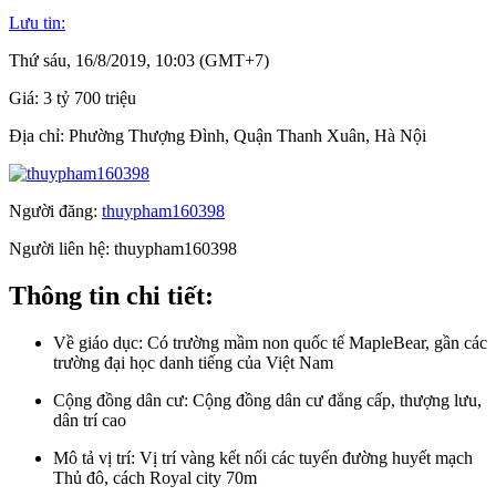
Lưu tin:
Thứ sáu, 16/8/2019, 10:03 (GMT+7)
Giá:
3 tỷ 700 triệu
Địa chỉ:
Phường Thượng Đình, Quận Thanh Xuân, Hà Nội
Người đăng:
thuypham160398
Người liên hệ:
thuypham160398
Thông tin chi tiết:
Về giáo dục:
Có trường mầm non quốc tế MapleBear, gần các
trường đại học danh tiếng của Việt Nam
Cộng đồng dân cư:
Cộng đồng dân cư đẳng cấp, thượng lưu,
dân trí cao
Mô tả vị trí:
Vị trí vàng kết nối các tuyến đường huyết mạch
Thủ đô, cách Royal city 70m