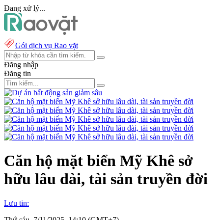
Đang xử lý...
Gói dịch vụ Rao vặt
Đăng nhập
Đăng tin
Căn hộ mặt biển Mỹ Khê sở
hữu lâu dài, tài sản truyền đời
Lưu tin:
Thứ sáu, 7/11/2025, 14:10 (GMT+7)