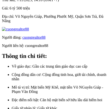
Giá:
6 tỷ 500 triệu
Địa chỉ:
Võ Nguyên Giáp, Phường Phước Mỹ, Quận Sơn Trà, Đà
Nẵng
Người đăng:
cuongrealtor88
Người liên hệ:
cuongrealtor88
Thông tin chi tiết:
Về giáo dục:
Gần các trung tâm giáo dục cao cấp
Cộng đồng dân cư:
Cộng đồng tinh hoa, giới tài chính, doanh
nhân
Mô tả vị trí:
Mặt biển Mỹ Khê, mặt tiền Võ NGuyên Giáp -
Phạm Văn Đồng
Đặc điểm nổi bật:
Căn hộ mặt biển sở hữu lâu dài hiếm hoi
Giấy tờ pháp lý:
Giấy tờ khác