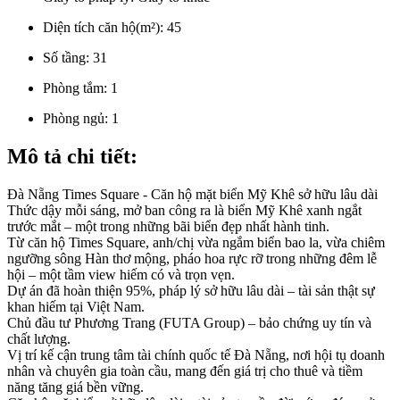
Diện tích căn hộ(m²):
45
Số tầng:
31
Phòng tắm:
1
Phòng ngủ:
1
Mô tả chi tiết:
Đà Nẵng Times Square - Căn hộ mặt biển Mỹ Khê sở hữu lâu dài
Thức dậy mỗi sáng, mở ban công ra là biển Mỹ Khê xanh ngắt
trước mắt – một trong những bãi biển đẹp nhất hành tinh.
Từ căn hộ Times Square, anh/chị vừa ngắm biển bao la, vừa chiêm
ngưỡng sông Hàn thơ mộng, pháo hoa rực rỡ trong những đêm lễ
hội – một tầm view hiếm có và trọn vẹn.
Dự án đã hoàn thiện 95%, pháp lý sở hữu lâu dài – tài sản thật sự
khan hiếm tại Việt Nam.
Chủ đầu tư Phương Trang (FUTA Group) – bảo chứng uy tín và
chất lượng.
Vị trí kế cận trung tâm tài chính quốc tế Đà Nẵng, nơi hội tụ doanh
nhân và chuyên gia toàn cầu, mang đến giá trị cho thuê và tiềm
năng tăng giá bền vững.