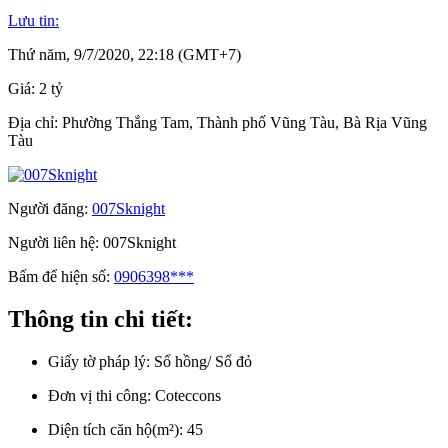
Lưu tin:
Thứ năm, 9/7/2020, 22:18 (GMT+7)
Giá:
2 tỷ
Địa chỉ:
Phường Thắng Tam, Thành phố Vũng Tàu, Bà Rịa Vũng
Tàu
Người đăng:
007Sknight
Người liên hệ:
007Sknight
Bấm để hiện số:
0906398***
Thông tin chi tiết:
Giấy tờ pháp lý:
Sổ hồng/ Sổ đỏ
Đơn vị thi công:
Coteccons
Diện tích căn hộ(m²):
45