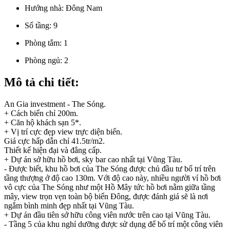
Hướng nhà:
Đông Nam
Số tầng:
9
Phòng tắm:
1
Phòng ngủ:
2
Mô tả chi tiết:
An Gia investment - The Sóng.
+ Cách biển chỉ 200m.
+ Căn hộ khách sạn 5*.
+ Vị trí cực đẹp view trực diện biển.
Giá cực hấp dẫn chỉ 41.5tr/m2.
Thiết kế hiện đại và đẳng cấp.
+ Dự án sở hữu hồ bơi, sky bar cao nhất tại Vũng Tàu.
- Được biết, khu hồ bơi của The Sóng được chủ đầu tư bố trí trên
tầng thượng ở độ cao 130m. Với độ cao này, nhiều người ví hồ bơi
vô cực của The Sóng như một Hồ Mây tức hồ bơi nằm giữa tầng
mây, view trọn vẹn toàn bộ biển Đông, được đánh giá sẽ là nơi
ngắm bình minh đẹp nhất tại Vũng Tàu.
+ Dự án đầu tiên sở hữu công viên nước trên cao tại Vũng Tàu.
- Tầng 5 của khu nghỉ dưỡng được sử dụng để bố trí một công viên