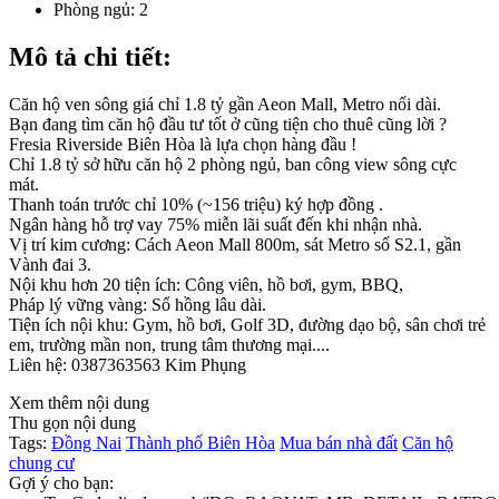
Phòng ngủ:
2
Mô tả chi tiết:
Căn hộ ven sông giá chỉ 1.8 tỷ gần Aeon Mall, Metro nối dài.
Bạn đang tìm căn hộ đầu tư tốt ở cũng tiện cho thuê cũng lời ?
Fresia Riverside Biên Hòa là lựa chọn hàng đầu !
Chỉ 1.8 tỷ sở hữu căn hộ 2 phòng ngủ, ban công view sông cực
mát.
Thanh toán trước chỉ 10% (~156 triệu) ký hợp đồng .
Ngân hàng hỗ trợ vay 75% miễn lãi suất đến khi nhận nhà.
Vị trí kim cương: Cách Aeon Mall 800m, sát Metro số S2.1, gần
Vành đai 3.
Nội khu hơn 20 tiện ích: Công viên, hồ bơi, gym, BBQ,
Pháp lý vững vàng: Sổ hồng lâu dài.
Tiện ích nội khu: Gym, hồ bơi, Golf 3D, đường dạo bộ, sân chơi trẻ
em, trường mần non, trung tâm thương mại....
Liên hệ: 0387363563 Kim Phụng
Xem thêm nội dung
Thu gọn nội dung
Tags:
Đồng Nai
Thành phố Biên Hòa
Mua bán nhà đất
Căn hộ
chung cư
Gợi ý cho bạn: