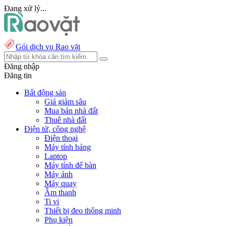
Đang xử lý...
Gói dịch vụ Rao vặt
Đăng nhập
Đăng tin
Bất động sản
Giá giảm sâu
Mua bán nhà đất
Thuê nhà đất
Điện tử, công nghệ
Điện thoại
Máy tính bảng
Laptop
Máy tính để bàn
Máy ảnh
Máy quay
Âm thanh
Ti vi
Thiết bị đeo thông minh
Phụ kiện