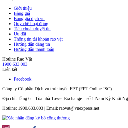
Giới thiệu
Bảng giá
Bảng giá dịch vụ
Quy chế hoạt động
Tiêu chuẩn duyệt tin
Ưu đãi
Thông tin tài khoản rao vặt
Hướng dẫn đăng tin
Hướng dẫn thanh toán
Hotline Rao Vặt
1900.633.003
Liên kết
Facebook
Công ty Cổ phần Dịch vụ trực tuyến FPT (FPT Online JSC)
Địa chỉ: Tầng 6 – Tòa nhà Tower Exchange – số 1 Nam Kỳ Khởi N
Hotline: 1900.633.003 | Email: raovat@vnexpress.net