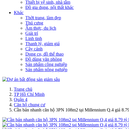
Thiết bị vệ sinh, nhà tắm
Đồ gia dụng, nội thất khác
Khác
Thời trang, làm đẹp
Thú cưng
Ẩm thực, du lịch
Giải trí
Linh tinh
Thanh lý, giảm giá
Cây cảnh
Dụng cụ, đồ thể thao
Đồ dùng văn phòng
Sản phẩm công nghiệp
Sản phẩm nông nghiệp
Trang chủ
TP Hồ Chí Minh
Quận 4
Căn hộ chung cư
Cần bán nhanh căn hộ 3PN 108m2 tại Millennium Q.4 giá 8.79