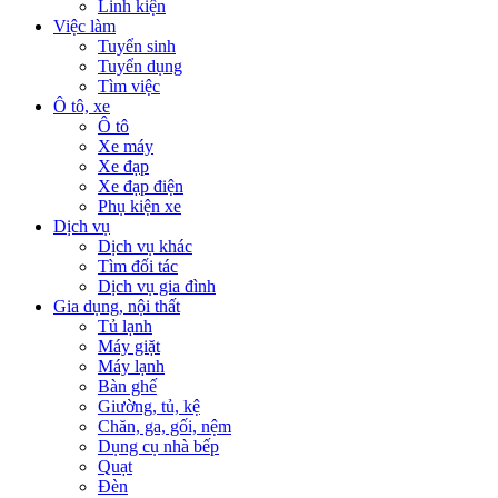
Linh kiện
Việc làm
Tuyển sinh
Tuyển dụng
Tìm việc
Ô tô, xe
Ô tô
Xe máy
Xe đạp
Xe đạp điện
Phụ kiện xe
Dịch vụ
Dịch vụ khác
Tìm đối tác
Dịch vụ gia đình
Gia dụng, nội thất
Tủ lạnh
Máy giặt
Máy lạnh
Bàn ghế
Giường, tủ, kệ
Chăn, ga, gối, nệm
Dụng cụ nhà bếp
Quạt
Đèn