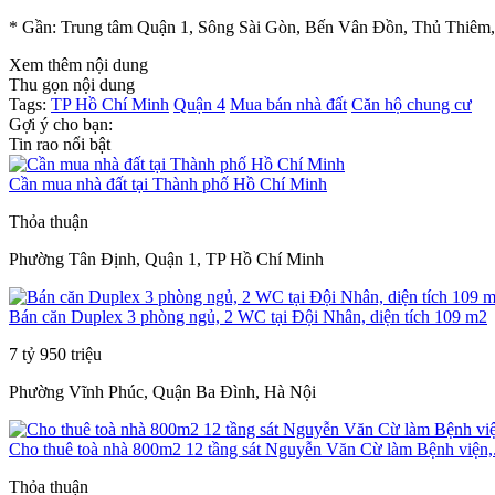
* Gần: Trung tâm Quận 1, Sông Sài Gòn, Bến Vân Đồn, Thủ Thiêm
Xem thêm nội dung
Thu gọn nội dung
Tags:
TP Hồ Chí Minh
Quận 4
Mua bán nhà đất
Căn hộ chung cư
Gợi ý cho bạn:
Tin rao nổi bật
Cần mua nhà đất tại Thành phố Hồ Chí Minh
Thỏa thuận
Phường Tân Định, Quận 1, TP Hồ Chí Minh
Bán căn Duplex 3 phòng ngủ, 2 WC tại Đội Nhân, diện tích 109 m2
7 tỷ 950 triệu
Phường Vĩnh Phúc, Quận Ba Đình, Hà Nội
Cho thuê toà nhà 800m2 12 tầng sát Nguyễn Văn Cừ làm Bệnh viện,.
Thỏa thuận