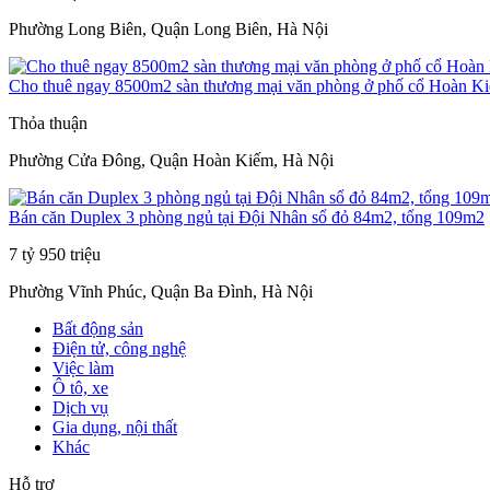
Phường Long Biên, Quận Long Biên, Hà Nội
Cho thuê ngay 8500m2 sàn thương mại văn phòng ở phố cổ Hoàn K
Thỏa thuận
Phường Cửa Đông, Quận Hoàn Kiếm, Hà Nội
Bán căn Duplex 3 phòng ngủ tại Đội Nhân sổ đỏ 84m2, tổng 109m2
7 tỷ 950 triệu
Phường Vĩnh Phúc, Quận Ba Đình, Hà Nội
Bất động sản
Điện tử, công nghệ
Việc làm
Ô tô, xe
Dịch vụ
Gia dụng, nội thất
Khác
Hỗ trợ