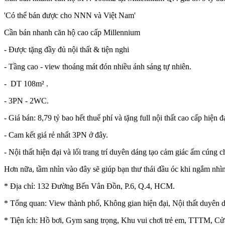
'Có thể bán được cho NNN và Việt Nam'
Cần bán nhanh căn hộ cao cấp Millennium
- Được tặng đầy đủ nội thất & tiện nghi
- Tầng cao - view thoáng mát đón nhiều ánh sáng tự nhiên.
- DT 108m² .
- 3PN - 2WC.
- Giá bán: 8,79 tỷ bao hết thuế phí và tặng full nội thất cao cấp hiện đ
- Cam kết giá rẻ nhất 3PN ở đây.
- Nội thất hiện đại và lối trang trí duyên dáng tạo cảm giác ấm cúng
Hơn nữa, tầm nhìn vào đây sẽ giúp bạn thư thái đầu óc khi ngắm nh
* Địa chỉ: 132 Đường Bến Vân Đồn, P.6, Q.4, HCM.
* Tổng quan: View thành phố, Không gian hiện đại, Nội thất duyên 
* Tiện ích: Hồ bơi, Gym sang trọng, Khu vui chơi trẻ em, TTTM, Cửa