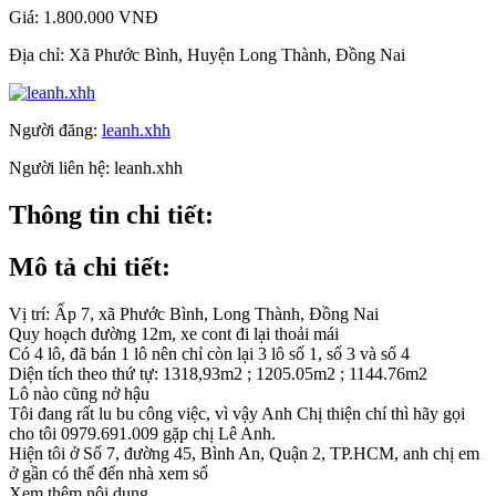
Giá:
1.800.000 VNĐ
Địa chỉ:
Xã Phước Bình, Huyện Long Thành, Đồng Nai
Người đăng:
leanh.xhh
Người liên hệ:
leanh.xhh
Thông tin chi tiết:
Mô tả chi tiết:
Vị trí: Ấp 7, xã Phước Bình, Long Thành, Đồng Nai
Quy hoạch đường 12m, xe cont đi lại thoải mái
Có 4 lô, đã bán 1 lô nên chỉ còn lại 3 lô số 1, số 3 và số 4
Diện tích theo thứ tự: 1318,93m2 ; 1205.05m2 ; 1144.76m2
Lô nào cũng nở hậu
Tôi đang rất lu bu công việc, vì vậy Anh Chị thiện chí thì hãy gọi
cho tôi 0979.691.009 gặp chị Lê Anh.
Hiện tôi ở Số 7, đường 45, Bình An, Quận 2, TP.HCM, anh chị em
ở gần có thể đến nhà xem sổ
Xem thêm nội dung