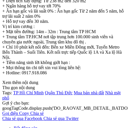
+ Diện tích xây dựng: Từ 238 m2 đến 320 m2
+ Ngân hàng hỗ trợ vay tới 70%
+ Ân hạn gốc và lãi suất 0% : Ân hạn gốc Từ 2 năm đến 5 năm, hỗ
trợ lãi suất 2 năm 0%
+ Hỗ trợ vay đến 30 năm.
Vị trí kim cương :
+ Mặt tiền đường: 14m - 32m : Trung tâm TP HCM
+ Trung tâm TP.HCM nơi tập trung hơn 100.000 sinh viên và
chuyên gia nước ngoài, Trung tâm khu đô thị .
+ Chỉ 10 phút kết nối đến: Bến xe Miền Đông mới, Tuyến Metro
Bến Thành – Suối Tiên. Kết nối trực tiếp Quốc lộ 1A và Xa lộ Hà
Nội.
+ Tiềm năng sinh lời không giới hạn :
+ Mọi thông tin chi tiết xin vui lòng liên hệ:
+ Hotline: 0917.918.086
Xem thêm nội dung
Thu gọn nội dung
Tags:
TP Hồ Chí Minh
Quận Thủ Đức
Mua bán nhà đất
Nhà mặt
phố
Gợi ý cho bạn:
googTagCode.display.push('DO_RAOVAT_MB_DETAIL_BATDO
Gọi điện
Copy
Chia sẻ
Chia sẻ qua Facebook
Chia sẻ qua Twitter