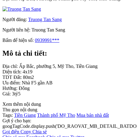
Người đăng:
Truong Tan Sang
Người liên hệ:
Truong Tan Sang
Bấm để hiện số:
0939991***
Mô tả chi tiết:
Địa chỉ: Ấp Bắc, phường 5, Mỹ Tho, Tiền Giang
Diện tích: 4x19
TDT Đất: 80m2
Ưu điểm: Nhà F5 gần AB
Hướng: Đông
Giá: 3tỷ5
Xem thêm nội dung
Thu gọn nội dung
Tags:
Tiền Giang
Thành phố Mỹ Tho
Mua bán nhà đất
Gợi ý cho bạn:
googTagCode.display.push('DO_RAOVAT_MB_DETAIL_BATDO
Gọi điện
Copy
Chia sẻ