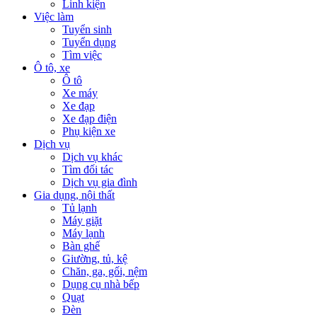
Linh kiện
Việc làm
Tuyển sinh
Tuyển dụng
Tìm việc
Ô tô, xe
Ô tô
Xe máy
Xe đạp
Xe đạp điện
Phụ kiện xe
Dịch vụ
Dịch vụ khác
Tìm đối tác
Dịch vụ gia đình
Gia dụng, nội thất
Tủ lạnh
Máy giặt
Máy lạnh
Bàn ghế
Giường, tủ, kệ
Chăn, ga, gối, nệm
Dụng cụ nhà bếp
Quạt
Đèn