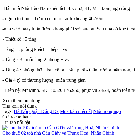
-Bán nhà Nhà Hào Nam diện tích 45.5m2, 4T, MT 3.6m, ngõ rộng
- ngõ ô tô tránh. Từ nhà ra ô tô tránh khoảng 40-50m
-nhà về ở ngay luôn được không phải sơn sửa gì. Sau nhà có khe th
• Thiết kế : 5 tầng
Tầng 1 : phòng khách + bếp + vs
- Tầng 2.3 : mỗi tầng 2 phòng + vs
- Tầng 4 : phòng thờ + ban công + sân phơi - Gần trường mầm non, 
- Giá 4 tỷ có thương lượng, miễn trung gian
- Liên hệ: Mr.Minh. SĐT: 0326.176.956, phục vụ 24/24, hoàn toàn fr
Xem thêm nội dung
Thu gọn nội dung
Tags:
Hà Nội
Quận Đống Đa
Mua bán nhà đất
Nhà trong ngõ
Gợi ý cho bạn:
Tin rao nổi bật
Cho thuê 02 toà nhà Cầu Giấy và Trung Hoà, Nhân Chính