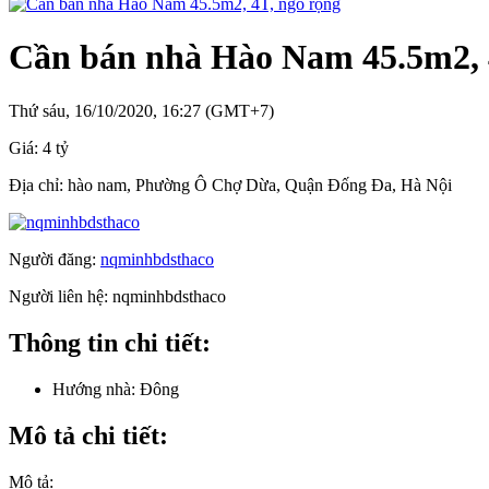
Cần bán nhà Hào Nam 45.5m2, 
Thứ sáu, 16/10/2020, 16:27 (GMT+7)
Giá:
4 tỷ
Địa chỉ:
hào nam, Phường Ô Chợ Dừa, Quận Đống Đa, Hà Nội
Người đăng:
nqminhbdsthaco
Người liên hệ:
nqminhbdsthaco
Thông tin chi tiết:
Hướng nhà:
Đông
Mô tả chi tiết:
Mô tả: