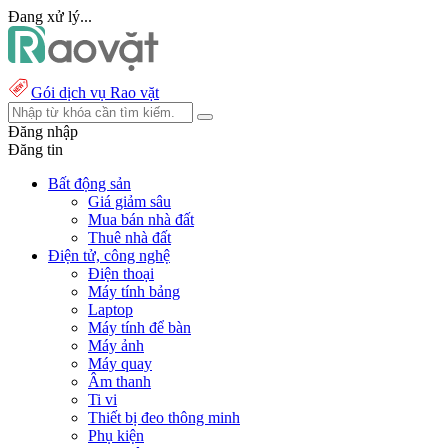
Đang xử lý...
Gói dịch vụ Rao vặt
Đăng nhập
Đăng tin
Bất động sản
Giá giảm sâu
Mua bán nhà đất
Thuê nhà đất
Điện tử, công nghệ
Điện thoại
Máy tính bảng
Laptop
Máy tính để bàn
Máy ảnh
Máy quay
Âm thanh
Ti vi
Thiết bị đeo thông minh
Phụ kiện