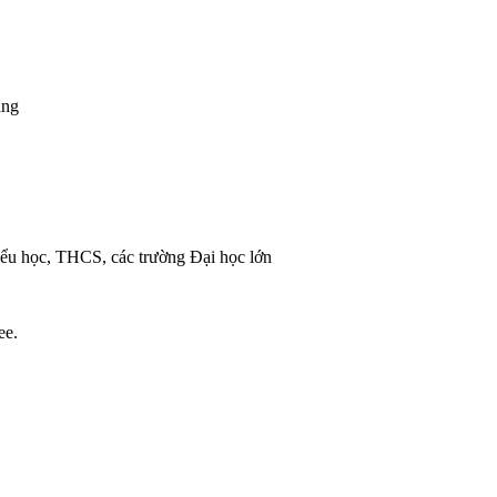
oáng
tiểu học, THCS, các trường Đại học lớn
ee.