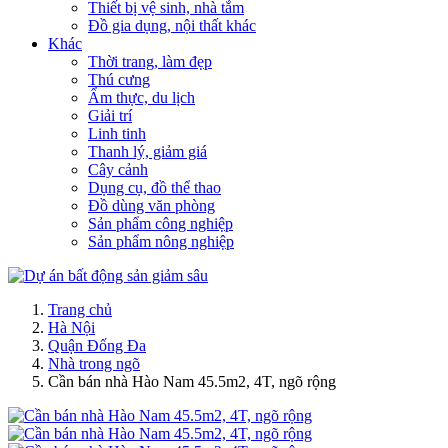
Thiết bị vệ sinh, nhà tắm
Đồ gia dụng, nội thất khác
Khác
Thời trang, làm đẹp
Thú cưng
Ẩm thực, du lịch
Giải trí
Linh tinh
Thanh lý, giảm giá
Cây cảnh
Dụng cụ, đồ thể thao
Đồ dùng văn phòng
Sản phẩm công nghiệp
Sản phẩm nông nghiệp
Trang chủ
Hà Nội
Quận Đống Đa
Nhà trong ngõ
Cần bán nhà Hào Nam 45.5m2, 4T, ngõ rộng