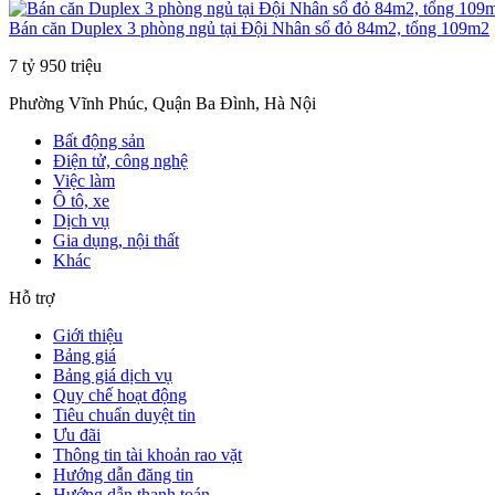
Bán căn Duplex 3 phòng ngủ tại Đội Nhân sổ đỏ 84m2, tổng 109m2
7 tỷ 950 triệu
Phường Vĩnh Phúc, Quận Ba Đình, Hà Nội
Bất động sản
Điện tử, công nghệ
Việc làm
Ô tô, xe
Dịch vụ
Gia dụng, nội thất
Khác
Hỗ trợ
Giới thiệu
Bảng giá
Bảng giá dịch vụ
Quy chế hoạt động
Tiêu chuẩn duyệt tin
Ưu đãi
Thông tin tài khoản rao vặt
Hướng dẫn đăng tin
Hướng dẫn thanh toán