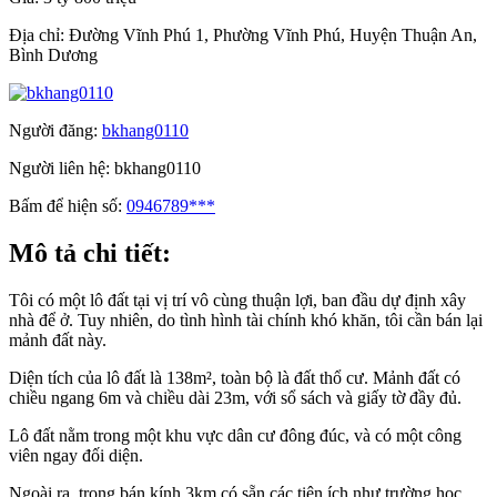
Địa chỉ:
Đường Vĩnh Phú 1, Phường Vĩnh Phú, Huyện Thuận An,
Bình Dương
Người đăng:
bkhang0110
Người liên hệ:
bkhang0110
Bấm để hiện số:
0946789***
Mô tả chi tiết:
Tôi có một lô đất tại vị trí vô cùng thuận lợi, ban đầu dự định xây
nhà để ở. Tuy nhiên, do tình hình tài chính khó khăn, tôi cần bán lại
mảnh đất này.
Diện tích của lô đất là 138m², toàn bộ là đất thổ cư. Mảnh đất có
chiều ngang 6m và chiều dài 23m, với sổ sách và giấy tờ đầy đủ.
Lô đất nằm trong một khu vực dân cư đông đúc, và có một công
viên ngay đối diện.
Ngoài ra, trong bán kính 3km có sẵn các tiện ích như trường học,