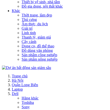
Thiết bị vệ sinh, nhà tắm
Đồ gia dụng, nội thất khác
Khác
Thời trang, làm đẹp
Thú cưng
Ẩm thực, du lịch
Giải trí
Linh tinh
Thanh lý, giảm giá
Cây cảnh
Dụng cụ, đồ thể thao
Đồ dùng văn phòng
Sản phẩm công nghiệp
Sản phẩm nông nghiệp
Trang chủ
Hà Nội
Quận Long Biên
Laptop
Dell
Hãng khác
Toshiba
Sony