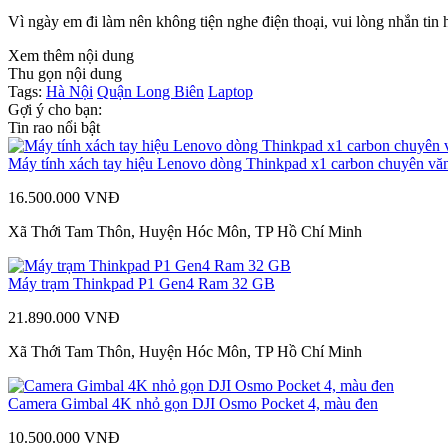
Vì ngày em đi làm nên không tiện nghe điện thoại, vui lòng nhắn tin
Xem thêm nội dung
Thu gọn nội dung
Tags:
Hà Nội
Quận Long Biên
Laptop
Gợi ý cho bạn:
Tin rao nổi bật
Máy tính xách tay hiệu Lenovo dòng Thinkpad x1 carbon chuyên vă
16.500.000 VNĐ
Xã Thới Tam Thôn, Huyện Hóc Môn, TP Hồ Chí Minh
Máy trạm Thinkpad P1 Gen4 Ram 32 GB
21.890.000 VNĐ
Xã Thới Tam Thôn, Huyện Hóc Môn, TP Hồ Chí Minh
Camera Gimbal 4K nhỏ gọn DJI Osmo Pocket 4, màu đen
10.500.000 VNĐ