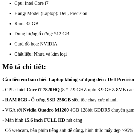
Cpu:
Intel Core i7
Hãng/ Model (Laptop):
Dell, Precision
Ram:
32 GB
Dung lượng ổ cứng:
512 GB
Card đồ họa:
NVIDIA
Chât liệu:
Nhựa và kim loại
Mô tả chi tiết:
Cần tiền em bán chiếc Laptop không sử dụng đến : Dell Precisi
- CPU: Intel
Core i7 7820HQ
(8 * 2.9 GHZ upto 3.9 GHZ 8MB cac
-
RAM 8GB
- Ổ cứng
SSD 256GB
siêu tốc chạy cực nhanh
- VGA rời
Nvidia Quadro M1200
4GB 128bit GDDR5 chuyên game 
- Màn hình
15.6 inch FULL HD
nét căng
- Có webcam, bàn phím tiếng anh dễ dùng, hình thức máy đẹp >95