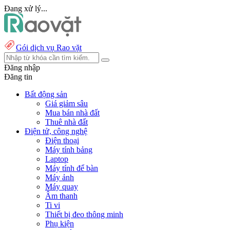
Đang xử lý...
Gói dịch vụ Rao vặt
Đăng nhập
Đăng tin
Bất động sản
Giá giảm sâu
Mua bán nhà đất
Thuê nhà đất
Điện tử, công nghệ
Điện thoại
Máy tính bảng
Laptop
Máy tính để bàn
Máy ảnh
Máy quay
Âm thanh
Ti vi
Thiết bị đeo thông minh
Phụ kiện