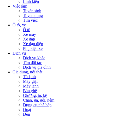
Linh kiện
Việc làm
Tuyển sinh
Tuyển dụng
Tìm việc
Ô tô, xe
Ô tô
Xe máy
Xe đạp
Xe đạp điện
Phụ kiện xe
Dịch vụ
Dịch vụ khác
Tìm đối tác
Dịch vụ gia đình
Gia dụng, nội thất
Tủ lạnh
Máy giặt
Máy lạnh
Bàn ghế
Giường, tủ, kệ
Chăn, ga, gối, nệm
Dụng cụ nhà bếp
Quạt
Đèn