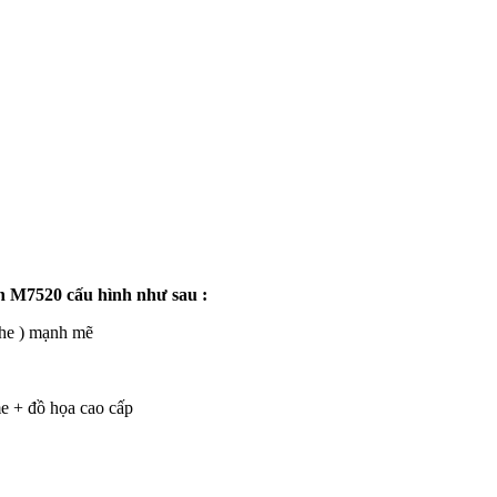
on M7520 cấu hình như sau :
he ) mạnh mẽ
+ đồ họa cao cấp
%