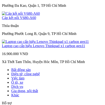
Phường Đa Kao, Quận 1, TP Hồ Chí Minh
Cáp kết nối V680-A60
Thỏa thuận
Phường Phước Long B, Quận 9, TP Hồ Chí Minh
Laptop cao cấp hiệu Lenovo Thinkpad x1 carbon gen11
16.900.000 VNĐ
Xã Thới Tam Thôn, Huyện Hóc Môn, TP Hồ Chí Minh
Bất động sản
Điện tử, công nghệ
Việc làm
Ô tô, xe
Dịch vụ
Gia dụng, nội thất
Khác
Hỗ trợ