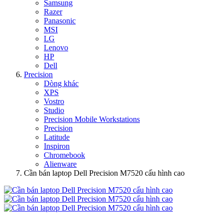
Samsung
Razer
Panasonic
MSI
LG
Lenovo
HP
Dell
Precision
Dòng khác
XPS
Vostro
Studio
Precision Mobile Workstations
Precision
Latitude
Inspiron
Chromebook
Alienware
Cần bán laptop Dell Precision M7520 cấu hình cao