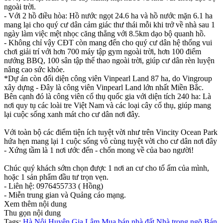
ngoài trời.
- Với 2 hồ điều hòa: Hồ nước ngọt 24.6 ha và hồ nước mặn 6.1 ha
mang lại cho quý cư dân cảm giác thư thái mỗi khi trở về nhà sau 1
ngày làm việc mệt nhọc căng thẳng với 8.5km dạo bộ quanh hồ.
- Không chỉ vậy CĐT còn mang đến cho quý cư dân hệ thống vui
chơi giải trí với hơn 700 máy tập gym ngoài trời, hơn 100 điểm
nướng BBQ, 100 sân tập thể thao ngoài trời, giúp cư dân rèn luyện
nâng cao sức khỏe.
*Dự án còn đối diện công viên Vinpearl Land 87 ha, do Vingroup
xây dựng - Đây là công viên Vinpearl Land lớn nhất Miền Bắc.
Bên cạnh đó là công viên cổ thụ quốc gia với diện tích 240 ha: Là
nơi quy tụ các loài tre Việt Nam và các loại cây cổ thụ, giúp mang
lại cuộc sống xanh mát cho cư dân nơi đây.
Với toàn bộ các điểm tiện ích tuyệt vời như trên Vincity Ocean Park
hứa hẹn mang lại 1 cuộc sống vô cùng tuyệt vời cho cư dân nơi đây
- Xứng tầm là 1 nơi ước đến - chốn mong về của bao người!
Chúc quý khách sớm chọn được 1 nơi an cư cho tổ ấm của mình,
hoặc 1 sản phẩm đầu tư trọn vẹn.
- Liên hệ: 0976455733 ( Hồng)
- Miễn trung gian và Quảng cáo mạng.
Xem thêm nội dung
Thu gọn nội dung
Tags:
Hà Nội
Huyện Gia Lâm
Mua bán nhà đất
Nhà trong ngõ
Bán