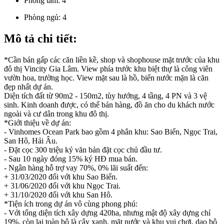
Phòng tắm:
4
Phòng ngủ:
4
Mô tả chi tiết:
*Cần bán gấp các căn liền kề, shop và shophouse mặt trước của khu
đô thị Vincity Gia Lâm. View phía trước khu biệt thự là công viên
vườn hoa, trường học. View mặt sau là hồ, biển nước mặn là căn
đẹp nhất dự án.
Diện tích đất từ 90m2 - 150m2, tùy hướng, 4 tầng, 4 PN và 3 vệ
sinh. Kinh doanh được, có thể bán hàng, đồ ăn cho du khách nước
ngoài và cư dân trong khu đô thị.
*Giới thiệu về dự án:
- Vinhomes Ocean Park bao gồm 4 phân khu: Sao Biển, Ngọc Trai,
San Hô, Hải Âu.
- Đặt cọc 300 triệu ký văn bản đặt cọc chủ đầu tư.
- Sau 10 ngày đóng 15% ký HĐ mua bán.
- Ngân hàng hỗ trợ vay 70%, 0% lãi suất đến:
+ 31/03/2020 đối với khu Sao Biển.
+ 31/06/2020 đối với khu Ngọc Trai.
+ 31/10/2020 đối với khu San Hô.
*Tiện ích trong dự án vô cùng phong phú:
- Với tổng diện tích xây dựng 420ha, nhưng mật độ xây dựng chỉ
19%, còn lại toàn bộ là cây xanh, mặt nước và khu vui chơi, dạo bộ