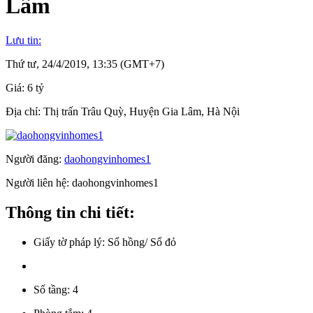
Lâm
Lưu tin:
Thứ tư, 24/4/2019, 13:35 (GMT+7)
Giá:
6 tỷ
Địa chỉ:
Thị trấn Trâu Quỳ, Huyện Gia Lâm, Hà Nội
Người đăng:
daohongvinhomes1
Người liên hệ:
daohongvinhomes1
Thông tin chi tiết:
Giấy tờ pháp lý:
Sổ hồng/ Sổ đỏ
Số tầng:
4