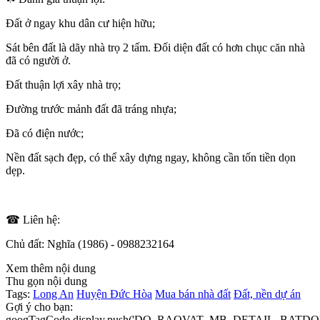
Đất ở ngay khu dân cư hiện hữu;
Sát bên đất là dãy nhà trọ 2 tấm. Đối diện đất có hơn chục căn nhà
đã có người ở.
Đất thuận lợi xây nhà trọ;
Đường trước mảnh đất đã tráng nhựa;
Đã có điện nước;
Nền đất sạch đẹp, có thể xây dựng ngay, không cần tốn tiền dọn
dẹp.
☎ Liên hệ:
Chủ đất: Nghĩa (1986) - 0988232164
Xem thêm nội dung
Thu gọn nội dung
Tags:
Long An
Huyện Đức Hòa
Mua bán nhà đất
Đất, nền dự án
Gợi ý cho bạn:
googTagCode.display.push('DO_RAOVAT_MB_DETAIL_BATDO