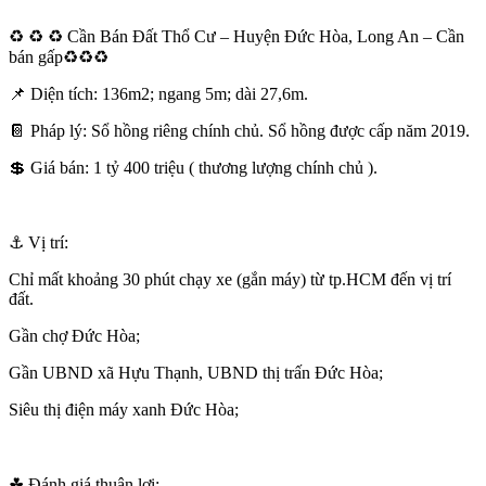
♻️ ♻️ ♻️ Cần Bán Đất Thổ Cư – Huyện Đức Hòa, Long An – Cần
bán gấp♻️♻️♻️
📌 Diện tích: 136m2; ngang 5m; dài 27,6m.
📔 Pháp lý: Sổ hồng riêng chính chủ. Sổ hồng được cấp năm 2019.
💲 Giá bán: 1 tỷ 400 triệu ( thương lượng chính chủ ).
⚓ Vị trí:
Chỉ mất khoảng 30 phút chạy xe (gắn máy) từ tp.HCM đến vị trí
đất.
Gần chợ Đức Hòa;
Gần UBND xã Hựu Thạnh, UBND thị trấn Đức Hòa;
Siêu thị điện máy xanh Đức Hòa;
☘ Đánh giá thuận lợi: