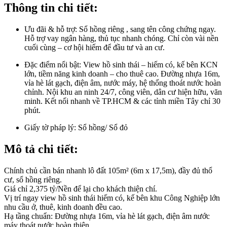
Thông tin chi tiết:
Ưu đãi & hỗ trợ:
Sổ hồng riêng , sang tên công chứng ngay.
Hỗ trợ vay ngân hàng, thủ tục nhanh chóng. Chỉ còn vài nền
cuối cùng – cơ hội hiếm để đầu tư và an cư.
Đặc điểm nổi bật:
View hồ sinh thái – hiếm có, kế bên KCN
lớn, tiềm năng kinh doanh – cho thuê cao. Đường nhựa 16m,
vỉa hè lát gạch, điện âm, nước máy, hệ thống thoát nước hoàn
chỉnh. Nội khu an ninh 24/7, công viên, dân cư hiện hữu, văn
minh. Kết nối nhanh về TP.HCM & các tỉnh miền Tây chỉ 30
phút.
Giấy tờ pháp lý:
Sổ hồng/ Sổ đỏ
Mô tả chi tiết:
Chính chủ cần bán nhanh lô đất 105m² (6m x 17,5m), đầy đủ thổ
cư, sổ hồng riêng.
Giá chỉ 2,375 tỷ/Nền để lại cho khách thiện chí.
Vị trí ngay view hồ sinh thái hiếm có, kế bên khu Công Nghiệp lớn
nhu cầu ở, thuê, kinh doanh đều cao.
Hạ tầng chuẩn: Đường nhựa 16m, vỉa hè lát gạch, điện âm nước
máy thoát nước hoàn thiện.