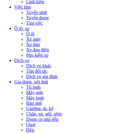
Linh kiện
Việc làm
Tuyển sinh
Tuyển dụng
Tìm việc
Ô tô, xe
Ô tô
Xe máy
Xe đạp
Xe đạp điện
Phụ kiện xe
Dịch vụ
Dịch vụ khác
Tìm đối tác
Dịch vụ gia đình
Gia dụng, nội thất
Tủ lạnh
Máy giặt
Máy lạnh
Bàn ghế
Giường, tủ, kệ
Chăn, ga, gối, nệm
Dụng cụ nhà bếp
Quạt
Đèn