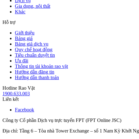
Dịch vụ
Gia dụng, nội thất
Khác
Hỗ trợ
Giới thiệu
Bảng giá
Bảng giá dịch vụ
Quy chế hoạt động
Tiêu chuẩn duyệt tin
Ưu đãi
Thông tin tài khoản rao vặt
Hướng dẫn đăng tin
Hướng dẫn thanh toán
Hotline Rao Vặt
1900.633.003
Liên kết
Facebook
Công ty Cổ phần Dịch vụ trực tuyến FPT (FPT Online JSC)
Địa chỉ: Tầng 6 – Tòa nhà Tower Exchange – số 1 Nam Kỳ Khởi N