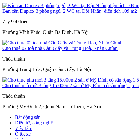
Bán căn Duplex 3 phòng ngủ, 2 WC tại Đội Nhân, diện tích 109 m2
7 tỷ 950 triệu
Phường Vĩnh Phúc, Quận Ba Đình, Hà Nội
Cho thuê 02 toà nhà Cầu Giấy và Trung Hoà, Nhân Chính
Thỏa thuận
Phường Trung Hòa, Quận Cầu Giấy, Hà Nội
Cho thuê nhà mới 3 tầng 15.000m2 sàn ở Mỹ Đình có sân rộng 1,5 h
Thỏa thuận
Phường Mỹ Đình 2, Quận Nam Từ Liêm, Hà Nội
Bất động sản
Điện tử, công nghệ
Việc làm
Ô tô, xe