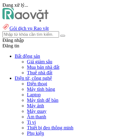
Đang xử lý...
Gói dịch vụ Rao vặt
Đăng nhập
Đăng tin
Bất động sản
Giá giảm sâu
Mua bán nhà đất
Thuê nhà đất
Điện tử, công nghệ
Điện thoại
Máy tính bảng
Laptop
Máy tính để bàn
Máy ảnh
Máy quay
Âm thanh
Ti vi
Thiết bị đeo thông minh
Phụ kiện