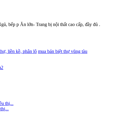
gủ, bếp p Ăn lớn- Trang bị nội thất cao cấp, đầy đủ .
thự, liền kề, phân lô
mua bán biệt thự vũng tàu
hị...