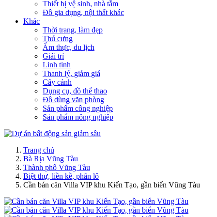
Thiết bị vệ sinh, nhà tắm
Đồ gia dụng, nội thất khác
Khác
Thời trang, làm đẹp
Thú cưng
Ẩm thực, du lịch
Giải trí
Linh tinh
Thanh lý, giảm giá
Cây cảnh
Dụng cụ, đồ thể thao
Đồ dùng văn phòng
Sản phẩm công nghiệp
Sản phẩm nông nghiệp
Trang chủ
Bà Rịa Vũng Tàu
Thành phố Vũng Tàu
Biệt thự, liền kề, phân lô
Cần bán căn Villa VIP khu Kiến Tạo, gần biển Vũng Tàu