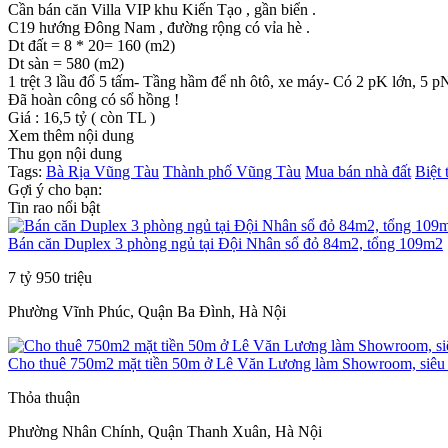
Cần bán căn Villa VIP khu Kiến Tạo , gần biển .
C19 hướng Đông Nam , đường rộng có vỉa hè .
Dt đất = 8 * 20= 160 (m2)
Dt sàn = 580 (m2)
1 trệt 3 lầu đổ 5 tấm- Tầng hầm để nh ôtô, xe máy- Có 2 pK lớn, 5 pN
Đã hoàn công có sổ hồng !
Giá : 16,5 tỷ ( còn TL )
Xem thêm nội dung
Thu gọn nội dung
Tags:
Bà Rịa Vũng Tàu
Thành phố Vũng Tàu
Mua bán nhà đất
Biệt 
Gợi ý cho bạn:
Tin rao nổi bật
Bán căn Duplex 3 phòng ngủ tại Đội Nhân sổ đỏ 84m2, tổng 109m2
7 tỷ 950 triệu
Phường Vĩnh Phúc, Quận Ba Đình, Hà Nội
Cho thuê 750m2 mặt tiền 50m ở Lê Văn Lương làm Showroom, siêu t
Thỏa thuận
Phường Nhân Chính, Quận Thanh Xuân, Hà Nội